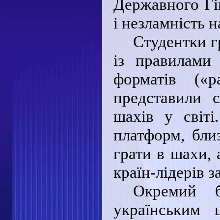
Державного Гі
і незламність н
Студентки 
із правилами
форматів («р
представили 
шахів у світ
платформ, бли
грати в шахи, 
країн-лідерів з
Окремий б
українським 