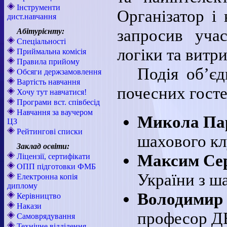
Інструменти
Організатор і
дист.навчання
запросив учас
Абітурієнту:
Спеціальності
логіки та витр
Приймальна комісія
Правила прийому
Подія об’єд
Обсяги держзамовлення
Вартість навчання
почесних госте
Хочу тут навчатися!
Програми вст. співбесід
Навчання за ваучером
Микола Па
ЦЗ
Рейтингові списки
шахового кл
Заклад освіти:
Максим Се
Ліцензії, сертифікати
ОПП підготовки ФМБ
України з ш
Електронна копія
диплому
Володимир
Керівництво
Накази
професор Д
Самоврядування
Технічне відділення