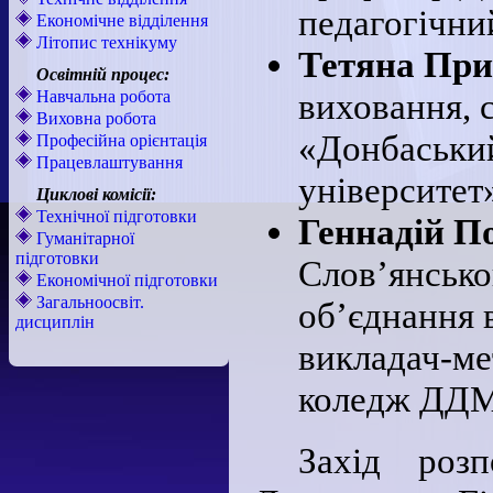
педагогічни
Економічне відділення
Літопис технікуму
Тетяна При
Освітній процес:
виховання, 
Навчальна робота
Виховна робота
«Донбаськи
Професійна орієнтація
Працевлаштування
університет
Циклові комісії:
Технічної підготовки
Геннадій П
Гуманітарної
підготовки
Слов’янсько
Економічної підготовки
Загальноосвіт.
об’єднання 
дисциплін
викладач-м
коледж ДД
Захід роз