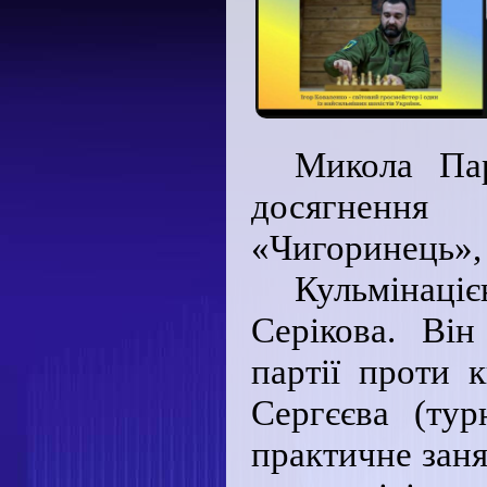
Микола Пар
досягнення 
«Чигоринець», 
Кульмінац
Серікова. Він
партії проти 
Сергєєва (тур
практичне заня