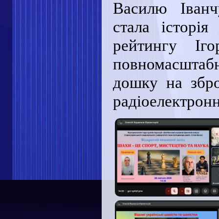
Василю Іванч
стала історія
рейтингу Іг
повномасшта
дошку на збро
радіоелектронн