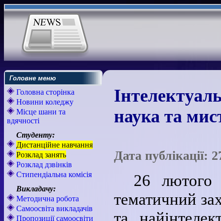
Головне меню
Інтелектуаль
Головна сторінка
Новини коледжу
наука та мис
Місце шани та
вдячності
Студенту:
Дистанційне навчання
Дата публікації: 2
Розклад занять
Розклад дзвінків
Стипендіальна комісія
26 лютого 
Викладачу:
тематичний зах
Методична робота
Самоосвіта викладачів
та найінтеле
Пропозиції самоосвіти