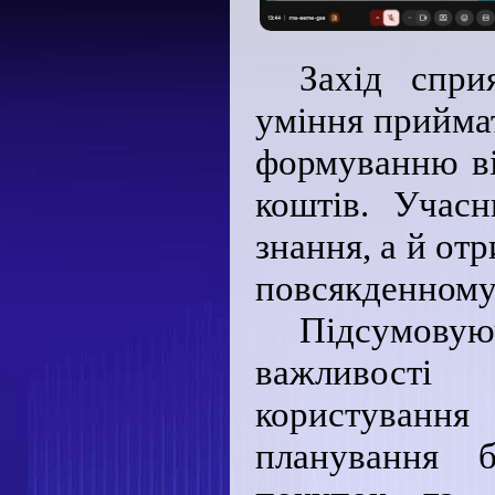
Захід спри
уміння приймат
формуванню ві
коштів. Учас
знання, а й от
повсякденному
Підсумову
важливості
користування
планування б