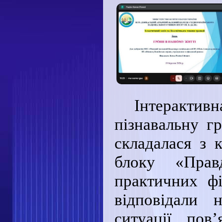
Інтеракт
пізнавальну г
складалася з к
блоку «Прав
практичних фі
відповідали 
ситуації, пов