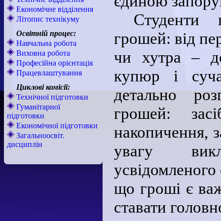
єдиною запору
Економічне відділення
Студенти 
Літопис технікуму
Освітній процес:
грошей: від пе
Навчальна робота
чи хутра – д
Виховна робота
Професійна орієнтація
купюр і суча
Працевлаштування
Циклові комісії:
детально роз
Технічної підготовки
Гуманітарної
грошей: засі
підготовки
Економічної підготовки
накопичення, з
Загальноосвіт.
дисциплін
увагу вик
усвідомленого 
що гроші є ва
ставати голов