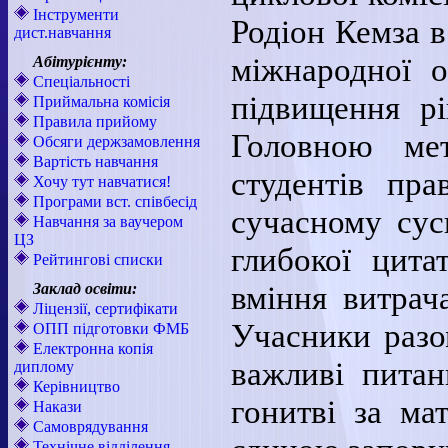
Інструменти
Родіон Кемза 
дист.навчання
міжнародної о
Абітурієнту:
Спеціальності
підвищення рі
Приймальна комісія
Правила прийому
Головною ме
Обсяги держзамовлення
Вартість навчання
студентів пр
Хочу тут навчатися!
Програми вст. співбесід
сучасному сус
Навчання за ваучером
ЦЗ
глибокої цит
Рейтингові списки
вміння витрач
Заклад освіти:
Ліцензії, сертифікати
Учасники разо
ОПП підготовки ФМБ
Електронна копія
важливі питан
диплому
Керівництво
гонитві за ма
Накази
Самоврядування
Технічне відділення