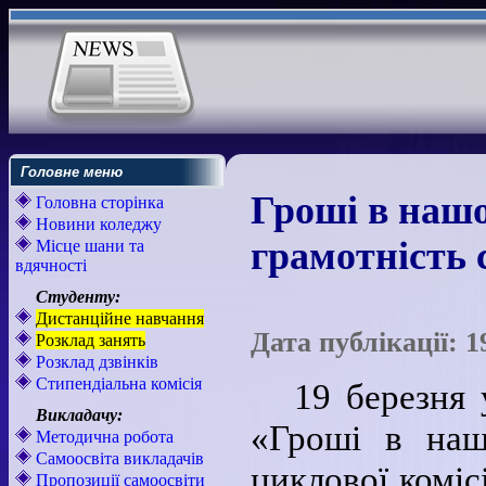
Головне меню
Гроші в наш
Головна сторінка
Новини коледжу
грамотність 
Місце шани та
вдячності
Студенту:
Дистанційне навчання
Дата публікації: 1
Розклад занять
Розклад дзвінків
Стипендіальна комісія
19 березня 
Викладачу:
«Гроші в наш
Методична робота
Самоосвіта викладачів
циклової коміс
Пропозиції самоосвіти