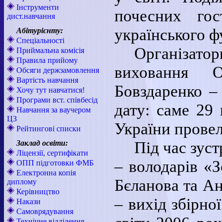
Інструменти
почесних гос
дист.навчання
українського ф
Абітурієнту:
Спеціальності
Організато
Приймальна комісія
Правила прийому
виховання 
Обсяги держзамовлення
Вартість навчання
Бовздаренко –
Хочу тут навчатися!
Програми вст. співбесід
дату: саме 29 
Навчання за ваучером
ЦЗ
України провел
Рейтингові списки
Під час зуст
Заклад освіти:
Ліцензії, сертифікати
– володарів «З
ОПП підготовки ФМБ
Електронна копія
Бєланова та Ан
диплому
Керівництво
– вихід збірно
Накази
Самоврядування
Технічне відділення