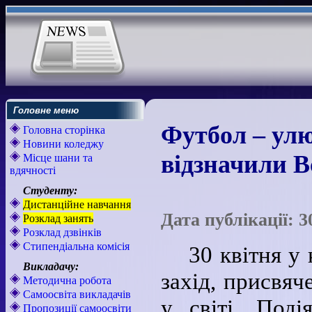
Головне меню
Футбол – улю
Головна сторінка
Новини коледжу
відзначили В
Місце шани та
вдячності
Студенту:
Дистанційне навчання
Дата публікації: 3
Розклад занять
Розклад дзвінків
Стипендіальна комісія
30 квітня у
Викладачу:
захід, присвяч
Методична робота
Самоосвіта викладачів
у світі. Поді
Пропозиції самоосвіти