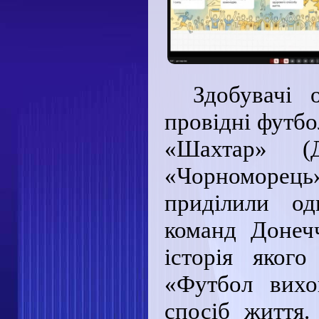
Здобувачі 
провідні футбо
«Шахтар» (Д
«Чорноморец
приділили од
команд Донеч
історія яког
«Футбол вихо
спосіб життя.