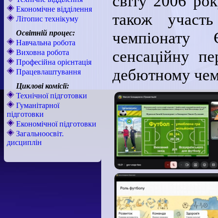
світу 2006 рок
Економічне відділення
також участь
Літопис технікуму
Освітній процес:
чемпіонату
Навчальна робота
сенсаційну пе
Виховна робота
Професійна орієнтація
дебютному чемп
Працевлаштування
Циклові комісії:
Технічної підготовки
Гуманітарної
підготовки
Економічної підготовки
Загальноосвіт.
дисциплін