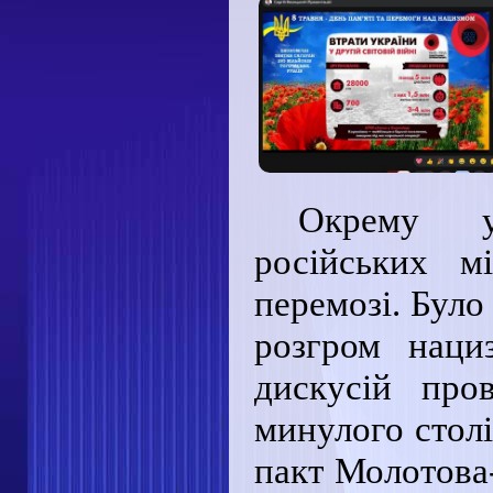
Окрему у
російських 
перемозі. Було
розгром наци
дискусій про
минулого стол
пакт Молотова