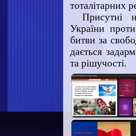
тоталітарних р
Присутні 
України проти
битви за свобо
дається задарм
та рішучості.