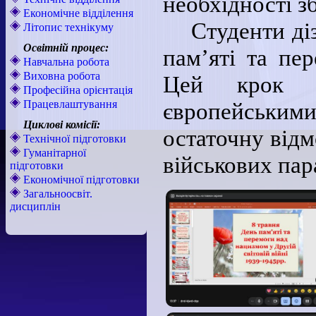
необхідності з
Економічне відділення
Студенти ді
Літопис технікуму
Освітній процес:
пам’яті та пе
Навчальна робота
Виховна робота
Цей крок д
Професійна орієнтація
Працевлаштування
європейськи
Циклові комісії:
остаточну відм
Технічної підготовки
Гуманітарної
військових пар
підготовки
Економічної підготовки
Загальноосвіт.
дисциплін