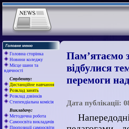
Головне меню
Пам’ятаємо з
Головна сторінка
Новини коледжу
відбулися те
Місце шани та
вдячності
перемоги на
Студенту:
Дистанційне навчання
Розклад занять
Розклад дзвінків
Дата публікації: 0
Стипендіальна комісія
Викладачу:
Напередодні
Методична робота
Самоосвіта викладачів
педагогами д
Пропозиції самоосвіти