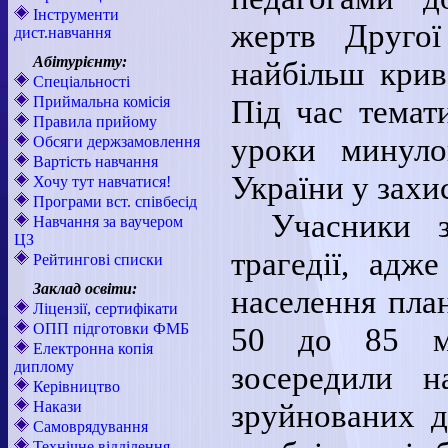
Інструменти
жертв Другої
дист.навчання
Абітурієнту:
найбільш крива
Спеціальності
Приймальна комісія
Під час темат
Правила прийому
уроки минуло
Обсяги держзамовлення
Вартість навчання
України у захи
Хочу тут навчатися!
Програми вст. співбесід
Учасники з
Навчання за ваучером
ЦЗ
трагедії, адж
Рейтингові списки
Заклад освіти:
населення план
Ліцензії, сертифікати
ОПП підготовки ФМБ
50 до 85 мі
Електронна копія
диплому
зосередили н
Керівництво
зруйнованих д
Накази
Самоврядування
Технічне відділення