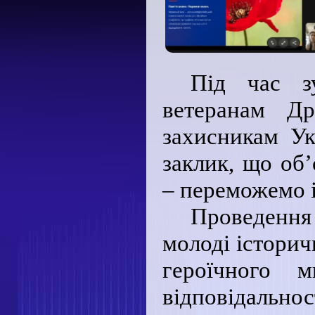
Під час зу
ветеранам Др
захисникам Ук
заклик, що об
– переможемо 
Проведення
молоді історич
героїчного м
відповідальнос