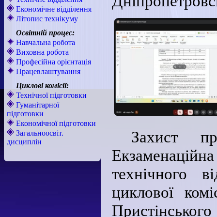
Дніпропетровсь
Економічне відділення
Літопис технікуму
Освітній процес:
Навчальна робота
Виховна робота
Професійна орієнтація
Працевлаштування
Циклові комісії:
Технічної підготовки
Гуманітарної
підготовки
Економічної підготовки
Захист пр
Загальноосвіт.
дисциплін
Екзаменаційн
технічного в
циклової комі
Пристінсько