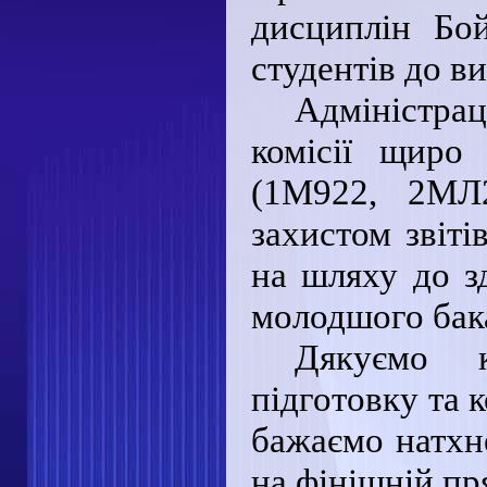
дисциплін Бой
студентів до в
Адміністра
комісії щиро
(1М922, 2МЛ
захистом звіт
на шляху до з
молодшого бак
Дякуємо к
підготовку та 
бажаємо натхн
на фінішній пр