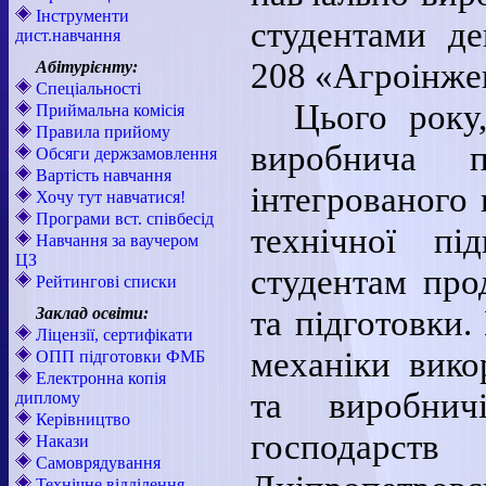
Інструменти
студентами де
дист.навчання
208 «Агроінже
Абітурієнту:
Спеціальності
Цього року
Приймальна комісія
Правила прийому
виробнича 
Обсяги держзамовлення
Вартість навчання
інтегрованого 
Хочу тут навчатися!
Програми вст. співбесід
технічної пі
Навчання за ваучером
ЦЗ
студентам про
Рейтингові списки
та підготовки.
Заклад освіти:
Ліцензії, сертифікати
механіки вико
ОПП підготовки ФМБ
Електронна копія
та виробнич
диплому
Керівництво
господарст
Накази
Самоврядування
Технічне відділення