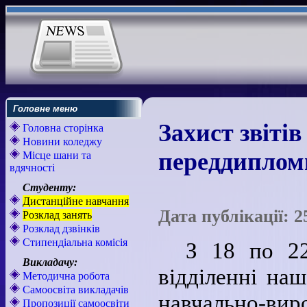
Головне меню
Захист звіті
Головна сторінка
Новини коледжу
переддиплом
Місце шани та
вдячності
Студенту:
Дистанційне навчання
Дата публікації: 2
Розклад занять
Розклад дзвінків
Стипендіальна комісія
З 18 по 22
Викладачу:
відділенні наш
Методична робота
Самоосвіта викладачів
навчально-ви
Пропозиції самоосвіти