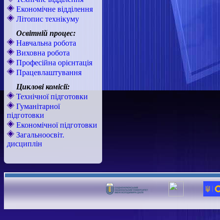
Економічне відділення
Літопис технікуму
Освітній процес:
Навчальна робота
Виховна робота
Професійна орієнтація
Працевлаштування
Циклові комісії:
Технічної підготовки
Гуманітарної
підготовки
Економічної підготовки
Загальноосвіт.
дисциплін