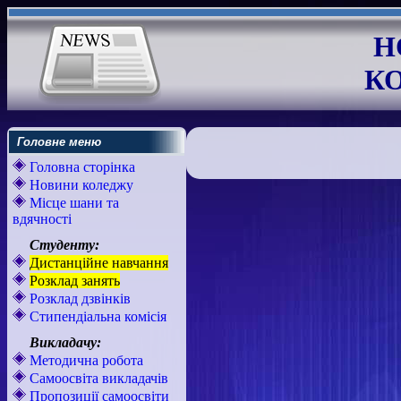
Н
К
Головне меню
Головна сторінка
Новини коледжу
Місце шани та
вдячності
Студенту:
Дистанційне навчання
Розклад занять
Розклад дзвінків
Стипендіальна комісія
Викладачу:
Методична робота
Самоосвіта викладачів
Пропозиції самоосвіти