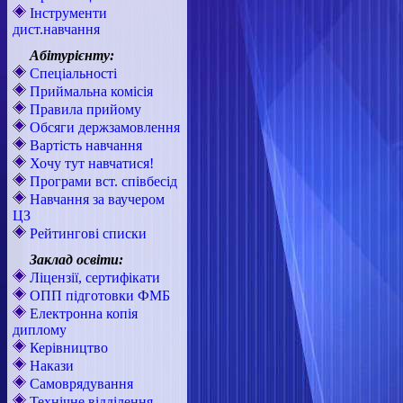
Інструменти
дист.навчання
Абітурієнту:
Спеціальності
Приймальна комісія
Правила прийому
Обсяги держзамовлення
Вартість навчання
Хочу тут навчатися!
Програми вст. співбесід
Навчання за ваучером
ЦЗ
Рейтингові списки
Заклад освіти:
Ліцензії, сертифікати
ОПП підготовки ФМБ
Електронна копія
диплому
Керівництво
Накази
Самоврядування
Технічне відділення