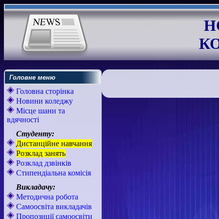
Н
К
Головне меню
Головна сторінка
Новини коледжу
Місце шани та
вдячності
Студенту:
Дистанційне навчання
Розклад занять
Розклад дзвінків
Стипендіальна комісія
Викладачу:
Методична робота
Самоосвіта викладачів
Пропозиції самоосвіти