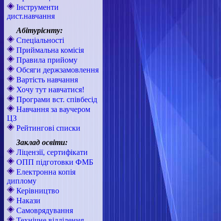
Інструменти
дист.навчання
Абітурієнту:
Спеціальності
Приймальна комісія
Правила прийому
Обсяги держзамовлення
Вартість навчання
Хочу тут навчатися!
Програми вст. співбесід
Навчання за ваучером
ЦЗ
Рейтингові списки
Заклад освіти:
Ліцензії, сертифікати
ОПП підготовки ФМБ
Електронна копія
диплому
Керівництво
Накази
Самоврядування
Технічне відділення