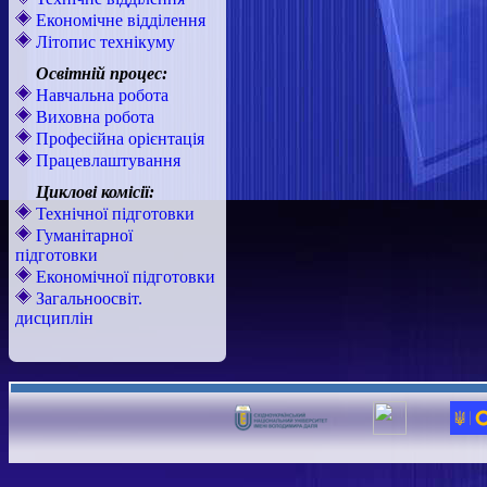
Економічне відділення
Літопис технікуму
Освітній процес:
Навчальна робота
Виховна робота
Професійна орієнтація
Працевлаштування
Циклові комісії:
Технічної підготовки
Гуманітарної
підготовки
Економічної підготовки
Загальноосвіт.
дисциплін