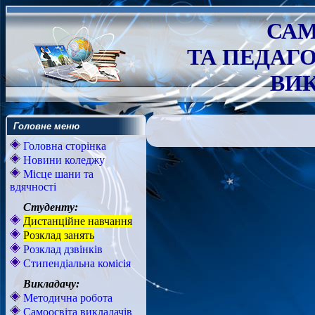
САМ
ТА ПЕДАГ
ВИК
Головне меню
Головна сторінка
Новини коледжу
Місце шани та
вдячності
Студенту:
Дистанційне навчання
Розклад занять
Розклад дзвінків
Стипендіальна комісія
Викладачу:
Методична робота
Самоосвіта викладачів