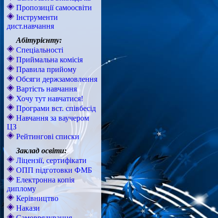
Пропозиції самоосвіти
Інструменти
дист.навчання
Абітурієнту:
Спеціальності
Приймальна комісія
Правила прийому
Обсяги держзамовлення
Вартість навчання
Хочу тут навчатися!
Програми вст. співбесід
Навчання за ваучером
ЦЗ
Рейтингові списки
Заклад освіти:
Ліцензії, сертифікати
ОПП підготовки ФМБ
Електронна копія
диплому
Керівництво
Накази
Самоврядування