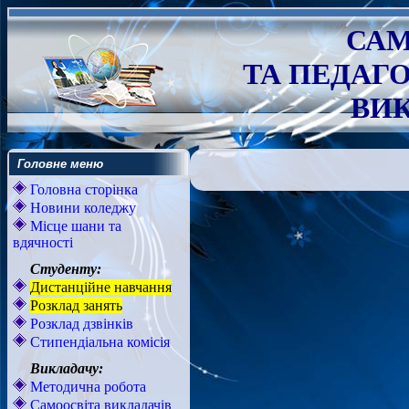
САМ
ТА ПЕДАГ
ВИК
Головне меню
Головна сторінка
Новини коледжу
Місце шани та
вдячності
Студенту:
Дистанційне навчання
Розклад занять
Розклад дзвінків
Стипендіальна комісія
Викладачу:
Методична робота
Самоосвіта викладачів