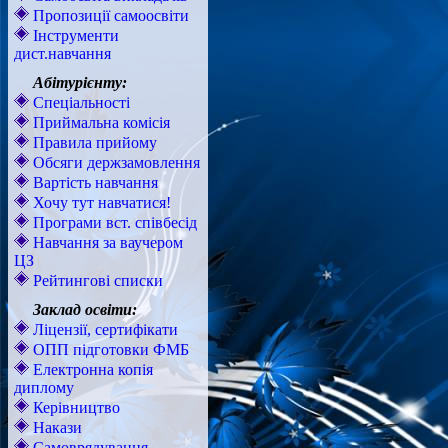
Пропозиції самоосвіти
Інструменти
дист.навчання
Абітурієнту:
Спеціальності
Приймальна комісія
Правила прийому
Обсяги держзамовлення
Вартість навчання
Хочу тут навчатися!
Програми вст. співбесід
Навчання за ваучером
ЦЗ
Рейтингові списки
Заклад освіти:
Ліцензії, сертифікати
ОПП підготовки ФМБ
Електронна копія
диплому
Керівництво
Накази
Самоврядування