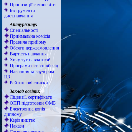
Пропозиції самоосвіти
Інструменти
дист.навчання
Абітурієнту:
Спеціальності
Приймальна комісія
Правила прийому
Обсяги держзамовлення
Вартість навчання
Хочу тут навчатися!
Програми вст. співбесід
Навчання за ваучером
ЦЗ
Рейтингові списки
Заклад освіти:
Ліцензії, сертифікати
ОПП підготовки ФМБ
Електронна копія
диплому
Керівництво
Накази
Самоврядування