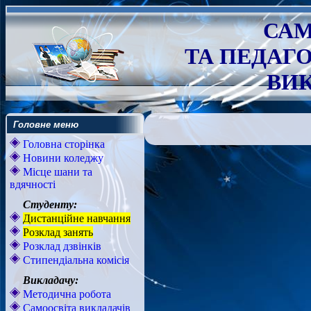
САМ
ТА ПЕДАГ
ВИК
Головне меню
Головна сторінка
Новини коледжу
Місце шани та
вдячності
Студенту:
Дистанційне навчання
Розклад занять
Розклад дзвінків
Стипендіальна комісія
Викладачу:
Методична робота
Самоосвіта викладачів