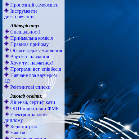
Пропозиції самоосвіти
Інструменти
дист.навчання
Абітурієнту:
Спеціальності
Приймальна комісія
Правила прийому
Обсяги держзамовлення
Вартість навчання
Хочу тут навчатися!
Програми вст. співбесід
Навчання за ваучером
ЦЗ
Рейтингові списки
Заклад освіти:
Ліцензії, сертифікати
ОПП підготовки ФМБ
Електронна копія
диплому
Керівництво
Накази
Самоврядування