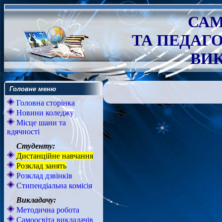
САМ
ТА ПЕДАГ
ВИК
Головне меню
Головна сторінка
Новини коледжу
Місце шани та
вдячності
Студенту:
Дистанційне навчання
Розклад занять
Розклад дзвінків
Стипендіальна комісія
Викладачу:
Методична робота
Самоосвіта викладачів