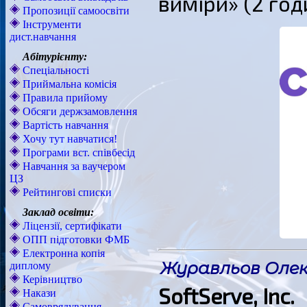
виміри» (2 год
Пропозиції самоосвіти
Інструменти
дист.навчання
Абітурієнту:
Спеціальності
Приймальна комісія
Правила прийому
Обсяги держзамовлення
Вартість навчання
Хочу тут навчатися!
Програми вст. співбесід
Навчання за ваучером
ЦЗ
Рейтингові списки
Заклад освіти:
Ліцензії, сертифікати
ОПП підготовки ФМБ
Електронна копія
Журавльов Олек
диплому
Керівництво
SoftServe, Inc.
Накази
Самоврядування