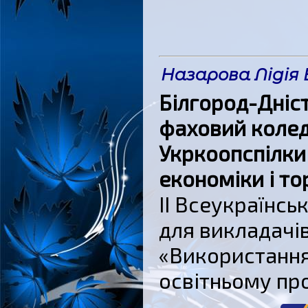
Назарова Лідія
Білгород-Дніс
фаховий колед
Укркоопспілки
економіки і то
ІІ Всеукраїнс
для викладачів
«Використання
освітньому про