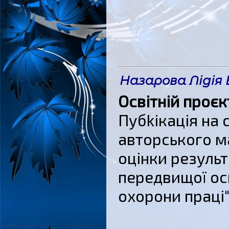
Назарова Лідія
Освітній проєк
Пубkікація на 
авторського м
оцінки результ
передвищої осв
охорони праці"