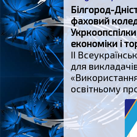
Білгород-Дніс
фаховий колед
Укркоопспілки
економіки і то
ІІ Всеукраїнс
для викладачів
«Використання
освітньому про