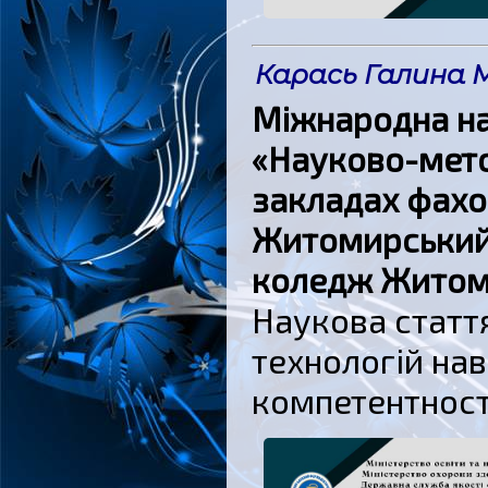
Карась Галина 
Міжнародна н
«Науково-мето
закладах фахо
Житомирський
коледж Житоми
Наукова статт
технологій на
компетентност