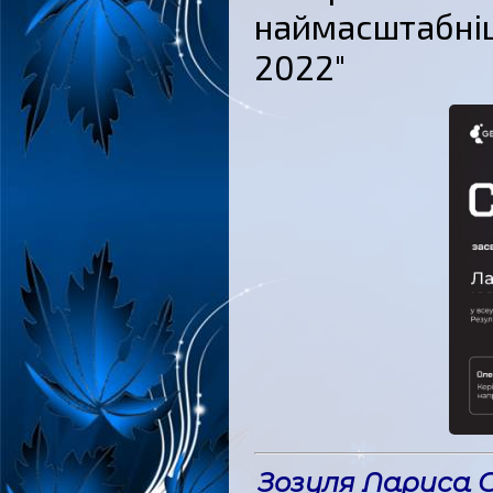
наймасштабнішо
2022"
Зозуля Лариса О