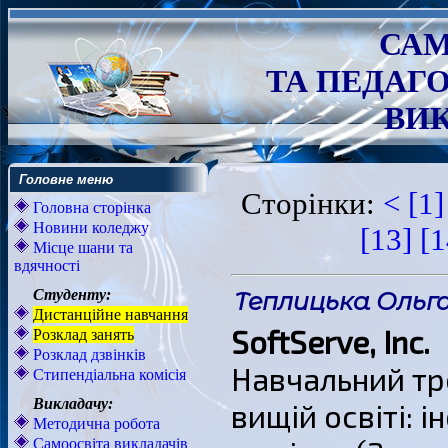
САМ
ТА ПЕДАГ
ВИК
Головне меню
Сторінки:
<
[1
Головна сторінка
Новини коледжу
[13]
[
Місце шани та
вдячності
Студенту:
Теплицька Ольга
Дистанційне навчання
SoftServe, Inc.
Розклад занять
Розклад дзвінків
Навчальний тр
Стипендіальна комісія
Викладачу:
вищій освіті: 
Методична робота
Самоосвіта викладачів