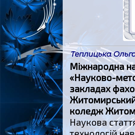
Теплицька Ольга
Міжнародна н
«Науково-мето
закладах фахо
Житомирський
коледж Житоми
Наукова статт
технологій на