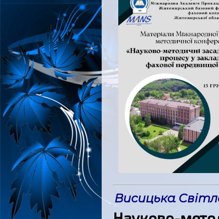
Висицька Світл
Науково-метод