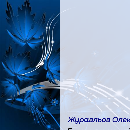
Журавльов Олек