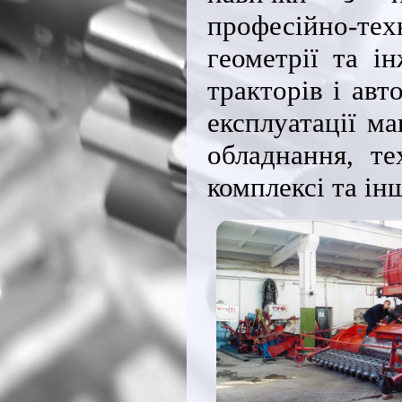
професійно-те
геометрії та і
тракторів і авт
експлуатації м
обладнання, те
комплексі та ін