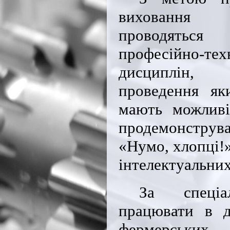
виховання
проводятьс
професійно-тех
дисциплін,
проведення як
мають можливіс
продемонструв
«Нумо, хлопці!
інтелектуальних
За спеціа
працювати в д
фермерських 