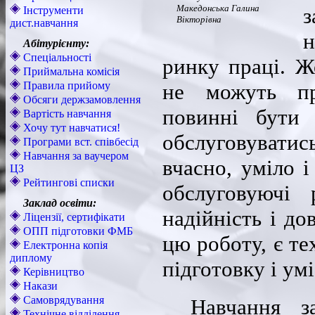
Македонська Галина
з
Інструменти
Вікторівна
дист.навчання
н
Абітурієнту:
Спеціальності
ринку праці. Ж
Приймальна комісія
Правила прийому
не можуть пр
Обсяги держзамовлення
повинні бути 
Вартість навчання
Хочу тут навчатися!
обслуговуватись
Програми вст. співбесід
Навчання за ваучером
вчасно, уміло 
ЦЗ
Рейтингові списки
обслуговуючі
Заклад освіти:
надійність і до
Ліцензії, сертифікати
ОПП підготовки ФМБ
цю роботу, є те
Електронна копія
диплому
підготовку і ум
Керівництво
Накази
Самоврядування
Навчання з
Технічне відділення