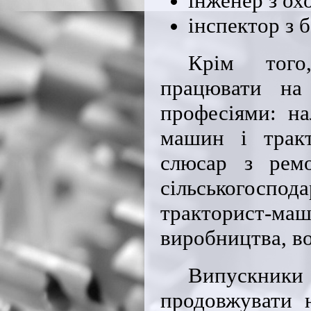
інженер з ох
інспектор з 
Крім того
працювати на 
професіями: на
машин і тракт
слюсар з ремо
сільськогосп
тракторист-м
виробництва, во
Випускник
продовжувати 