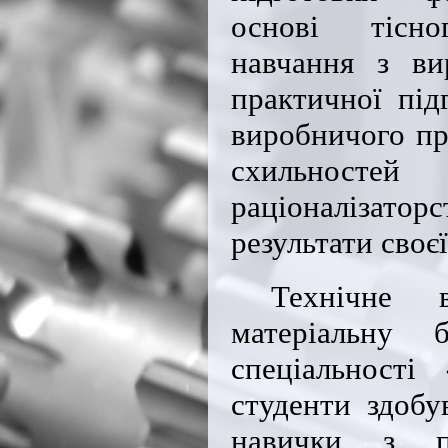
основі тісно
навчання з ви
практичної під
виробничого пр
схильностей
раціоналізато
результати своєї
Технічне 
матеріальну 
спеціальності
студенти здобу
навички з пр