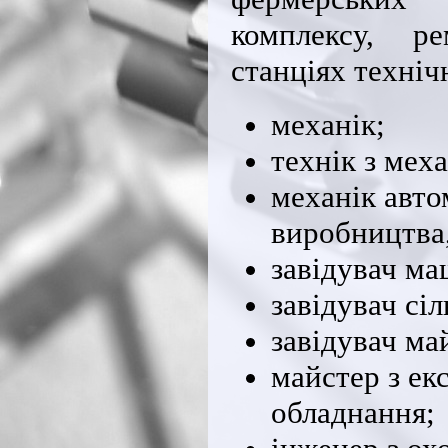
комплексу, ре
станціях техніч
механік;
технік з мех
механік авто
виробництва,
завідувач ма
завідувач сі
завідувач ма
майстер з ек
обладнання;