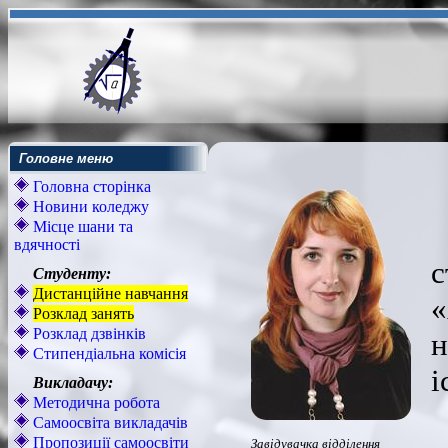
Головне меню
Головна сторінка
Новини коледжу
Місце шани та
вдячності
Студенту:
Дистанційне навчання
Розклад занять
Розклад дзвінків
н
Стипендіальна комісія
і
Викладачу:
Методична робота
Самоосвіта викладачів
Пропозиції самоосвіти
Завідувачка відділення