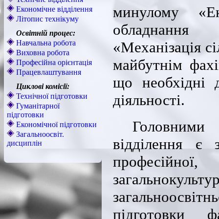
минулому «Е
Економічне відділення
Літопис технікуму
обладнання 
Освітній процес:
Навчальна робота
«Механізація сі
Виховна робота
майбутнім фахі
Професійна орієнтація
Працевлаштування
що необхідні 
Циклові комісії:
діяльності.
Технічної підготовки
Гуманітарної
підготовки
Головними 
Економічної підготовки
Загальноосвіт.
відділення є з
дисциплін
професійної,
загальнокул
загальноосвітнь
підготовки ф