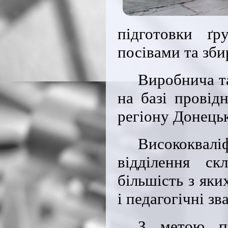
підготовки ґр
посівами та зби
Виробнича т
на базі провід
регіону Донецьк
Висококвал
відділення ск
більшість з як
і педагогічні з
З метою пр