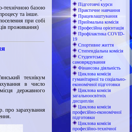
Підготовчі курси
но-технічною базою
Практичне навчання
процесу та інше.
Працевлаштування
поселення при собі
Приймальна комісія
яців проживання)
Професійна орієнтація
Профілактика COVID-
19
Спортивне життя
ня
Стипендіальна комісія
Студентське
самоврядування
Фінансова діяльність
Циклова комісія
'янський технікум
гуманітарної та соціально-
рахування в число
економічної підготовки
місця державного
Циклова комісія
загальноосвітніх
дисциплін
Циклова комісія
 р. про зарахування
професійно-економічної
ення.
підготовки
Циклова комісія
професійно-технічної