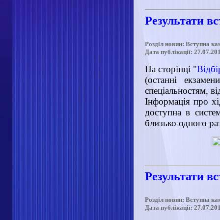
Результати в
Розділ новин: Вступна ка
Дата публікації: 27.07.20
На сторінці "
Відбі
(останні екзаме
спеціальностям, в
Інформація про хі
доступна в систем
близько одного ра
Результати в
Розділ новин: Вступна ка
Дата публікації: 27.07.20