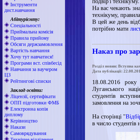
подвір'ї технікуму.
Інструменти
На вас чекають зн
дист.навчання
технікуму, правил
Абітурієнту:
В цей же день від
Спеціальності
потрібно мати
лис
Приймальна комісія
Правила прийому
Обсяги держзамовлення
Наказ про за
Вартість навчання
Хочу тут навчатися!
Програми вст. співбесід
Розділ новин: Вступна ка
Навчання за ваучером
Дата публікації: 22.08.20
ЦЗ
Рейтингові списки
18.08.2016 року 
Луганського наці
Заклад освіти:
студентів вступ
Ліцензії, сертифікати
замовлення на зоч
ОПП підготовки ФМБ
Електронна копія
диплому
На сторінці "
Відбі
Керівництво
в число студентів
Накази
Самоврядування
Технічне відділення