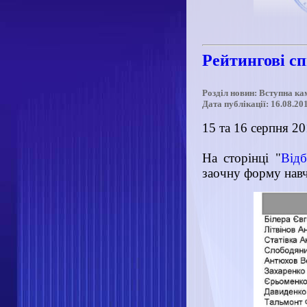
Рейтингові с
Розділ новин: Вступна ка
Дата публікації: 16.08.20
15 та 16 серпня 20
На сторінці "
Відб
заочну форму навч