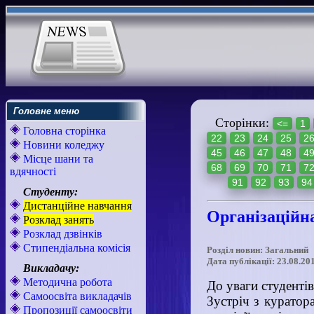
Головне меню
Сторінки:
<=
1
Головна сторінка
22
23
24
25
2
Новини коледжу
45
46
47
48
4
Місце шани та
68
69
70
71
7
вдячності
91
92
93
94
Студенту:
Дистанційне навчання
Організаційна
Розклад занять
Розклад дзвінків
Стипендіальна комісія
Розділ новин: Загальний
Дата публікації: 23.08.20
Викладачу:
Методична робота
До уваги студенті
Самоосвіта викладачів
Зустріч з куратор
Пропозиції самоосвіти