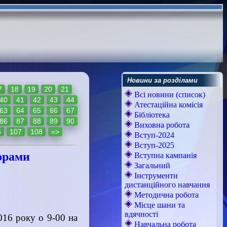
Новини за розділами
7
18
19
20
21
Всі новини (список)
40
41
42
43
44
Атестаційна комісія
63
64
65
66
67
Бібліотека
86
87
88
89
90
Виховна робота
6
107
108
=>
Вступ-2024
Вступ-2025
торами
Вступна кампанія
Загальний
Інструменти
дистанційного навчання
Методична робота
Місце шани та
вдячності
016 року о 9-00 на
Навчальна робота