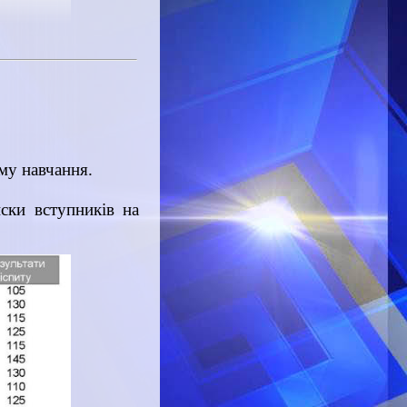
рму навчання.
иски вступників на