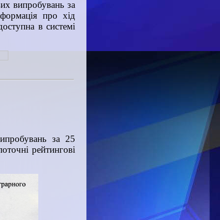
вих випробувань за
нформація про хід
доступна в системі
випробувань за 25
поточні рейтингові