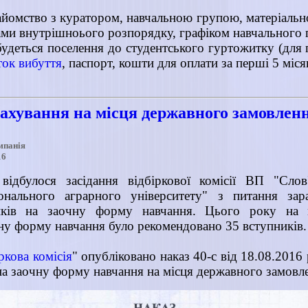
айомство з куратором, навчальною групою, матеріаль
ами внутрішноього розпорядку, графіком навчального 
будеться поселення до студентського гуртожитку (для 
ток вибуття
, паспорт, кошти для оплати за перші 5 міс
рахування на місця державного замовлен
мпанія
16
відбулося засідання відбіркової комісії ВП "Слов
онального аграрного університету" з питання за
ників на заочну форму навчання. Цього року на 
ну форму навчання було рекомендовано 35 вступників.
ркова комісія
" опубліковано наказ 40-с від 18.08.2016
 на заочну форму навчання на місця державного замовл