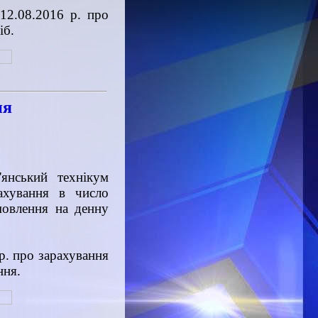
 12.08.2016 р. про
іб.
ня
'янський технікум
рахування в число
мовлення на денну
 р. про зарахування
ння.