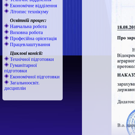
Економічне відділення
Літопис технікуму
Освітній процес:
Навчальна робота
Виховна робота
Професійна орієнтація
Працевлаштування
Циклові комісії:
Технічної підготовки
Гуманітарної
підготовки
Економічної підготовки
Загальноосвіт.
дисциплін