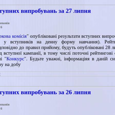
ступних випробувань за 27 липня
мпанія
16
ркова комісія
" опубліковані результати вступних випро
ни у вступників на денну форму навчання). Рейт
ідповідно до правил прийому, будуть опубліковані 28 л
д вступної кампанії, в тому числі поточні рейтингові 
і "
Конкурс
". Будьте уважні, інформаціяя в даній с
зу на добу
ступних випробувань за 26 липня
мпанія
16