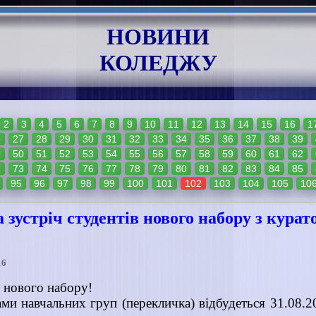
НОВИНИ
КОЛЕДЖУ
2
3
4
5
6
7
8
9
10
11
12
13
14
15
16
1
6
27
28
29
30
31
32
33
34
35
36
37
38
39
9
50
51
52
53
54
55
56
57
58
59
60
61
62
2
73
74
75
76
77
78
79
80
81
82
83
84
85
95
96
97
98
99
100
101
102
103
104
105
10
 зустріч студентів нового набору з кура
16
в нового набору!
ами навчальних груп (перекличка) відбудеться 31.08.2