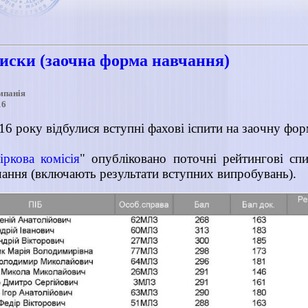
писки (заочна форма навчання)
мпанія
16
16 року відбулися вступні фахові іспити на заочну фо
іркова комісія
" опубліковано поточні рейтингові сп
ання (включають результати вступних випробувань).