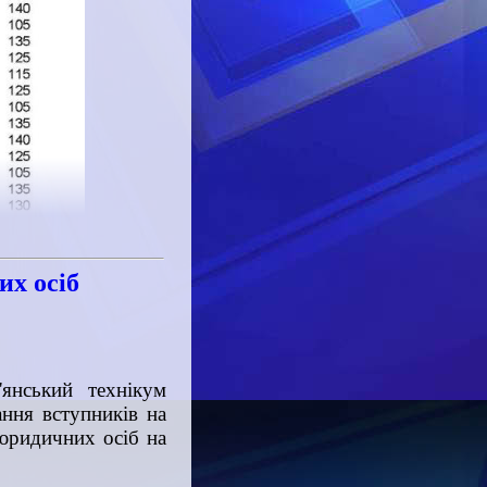
их осіб
'янський технікум
ання вступників на
 юридичних осіб на