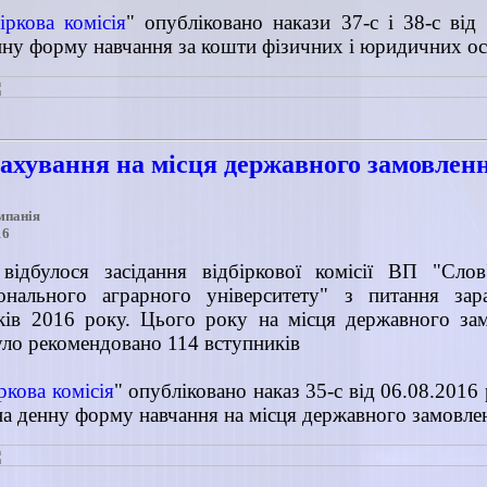
іркова комісія
" опубліковано накази 37-с і 38-с від
нну форму навчання за кошти фізичних і юридичних ос
рахування на місця державного замовлен
мпанія
16
відбулося засідання відбіркової комісії ВП "Слов
онального аграрного університету" з питання за
иків 2016 року. Цього року на місця державного за
ло рекомендовано 114 вступників
ркова комісія
" опубліковано наказ 35-с від 06.08.2016
 на денну форму навчання на місця державного замовле