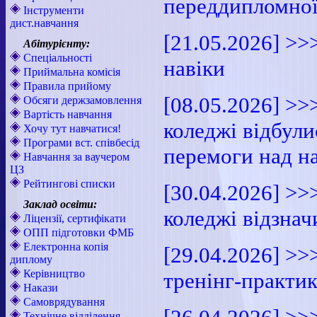
переддипломної
Інструменти
дист.навчання
[21.05.2026] >
Абітурієнту:
Спеціальності
навіки
Приймальна комісія
Правила прийому
[08.05.2026] >>
Обсяги держзамовлення
Вартість навчання
коледжі відбули
Хочу тут навчатися!
Програми вст. співбесід
перемоги над н
Навчання за ваучером
ЦЗ
Рейтингові списки
[30.04.2026] >>
Заклад освіти:
коледжі відзна
Ліцензії, сертифікати
ОПП підготовки ФМБ
Електронна копія
[29.04.2026] >>
диплому
Керівництво
тренінг-практик
Накази
Самоврядування
Технічне відділення