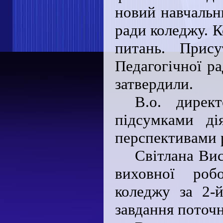
новий навчальни
ради коледжу. 
питань. Прис
Педагогічної ра
затвердили.
В.о. дирек
підсумками ді
перспективами р
Світлана Вис
виховної роб
коледжу за 2-й
завдання поточн