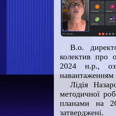
В.о. дирек
колектив про о
2024 н.р., оз
навантаженням 
Лідія Назар
методичної ро
планами на 20
затверджені.