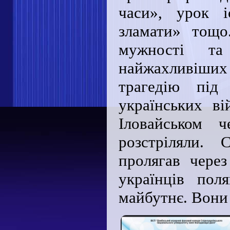
часи», урок 
зламати» тощо
мужності та
найжахливіших
трагедію під
українських ві
Іловайськом ч
розстріляли.
пролягав чере
українців пол
майбутнє. Вони 