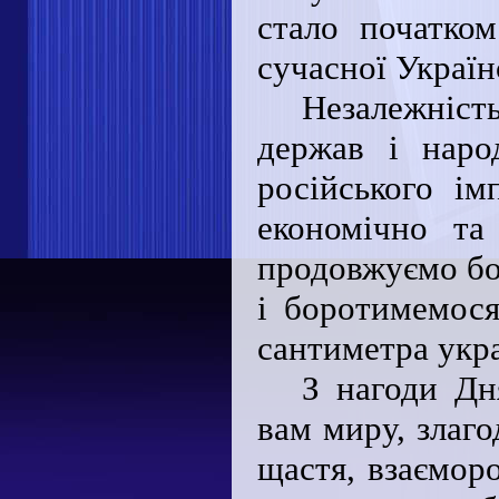
стало початко
сучасної Україн
Незалежніст
держав і наро
російського ім
економічно та
продовжуємо бор
і боротимемося
сантиметра укра
З нагоди Дн
вам миру, злаго
щастя, взаємор