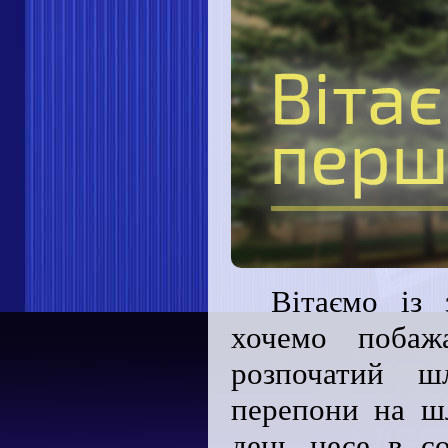
Вітаємо із 
хочемо побаж
розпочатий ш
перепони на шл
день несе в со