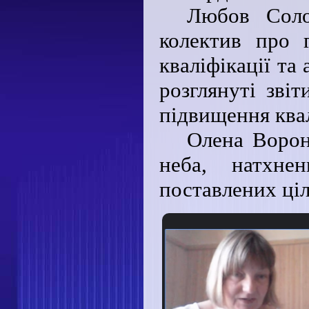
Любов Соло
колектив про 
кваліфікації та
розглянуті звіт
підвищення квал
Олена Ворон
неба, натхнен
поставлених ціл