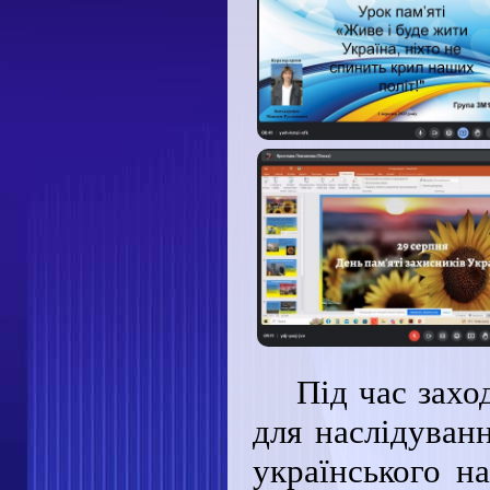
Під час захо
для наслідуванн
українського н