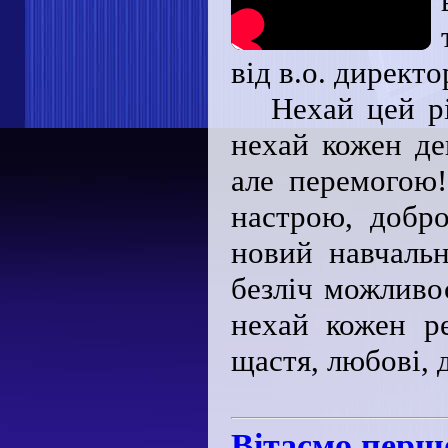
від в.о. директ
Нехай цей р
нехай кожен де
але перемогою!
настрою, добро
новий навчальн
безліч можливос
нехай кожен ре
щастя, любові,
Вітаємо перш