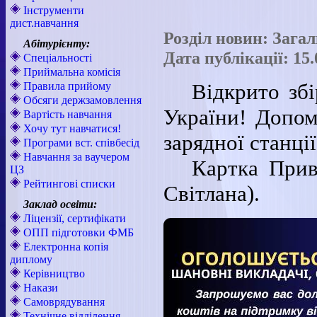
Інструменти
дист.навчання
Розділ новин: Зага
Абітурієнту:
Дата публікації: 15.
Спеціальності
Приймальна комісія
Відкрито зб
Правила прийому
Обсяги держзамовлення
України! Допо
Вартість навчання
Хочу тут навчатися!
зарядної станції
Програми вст. співбесід
Навчання за ваучером
Картка Прив
ЦЗ
Рейтингові списки
Світлана).
Заклад освіти:
Ліцензії, сертифікати
ОПП підготовки ФМБ
Електронна копія
диплому
Керівництво
Накази
Самоврядування
Технічне відділення