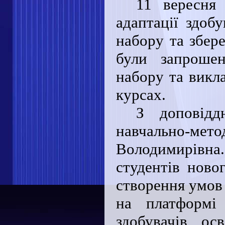
11 вересня 
адаптації здоб
набору та збер
були запрошен
набору та викла
курсах.
З доповідд
навчально-м
Володимирівна.
студентів ново
створення умов
на платформі
здобувачів ос