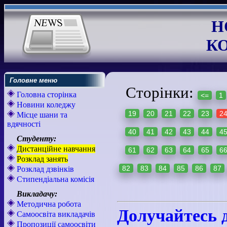
Н
К
Головне меню
Сторінки:
Головна сторінка
<=
1
Новини коледжу
19
20
21
22
23
2
Місце шани та
вдячності
40
41
42
43
44
4
Студенту:
Дистанційне навчання
61
62
63
64
65
6
Розклад занять
82
83
84
85
86
87
Розклад дзвінків
Стипендіальна комісія
Викладачу:
Методична робота
Долучайтесь 
Самоосвіта викладачів
Пропозиції самоосвіти