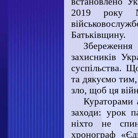
встановлено Ук
2019 року 
військовослужбо
Батьківщину.
Збереження 
захисників Укр
суспільства. Щ
та дякуємо тим,
зло, щоб ця ві
Кураторами 
заходи: урок п
ніхто не спи
хронограф «Єди