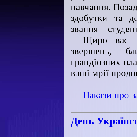
навчання. Позад
здобутки та д
звання – студен
Щиро вас в
звершень, бл
грандіозних пла
ваші мрії прод
Накази про з
День Українс