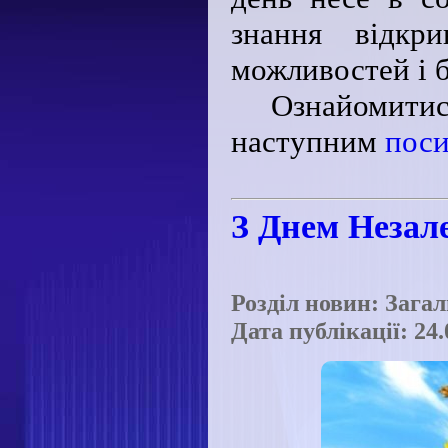
знання відкр
можливостей і 
Ознайомитис
наступним
пос
З Днем Незал
Розділ новин: Зага
Дата публікації: 24.