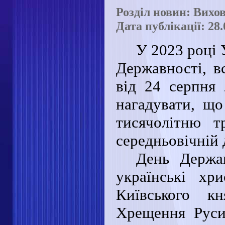
Розділ новин: Вихо
Дата публікації: 28.
У 2023 році 
Державності, в
від 24 серпня 
нагадувати, що
тисячолітню т
середньовічній 
День Держав
українські хр
Київського к
Хрещення Руси