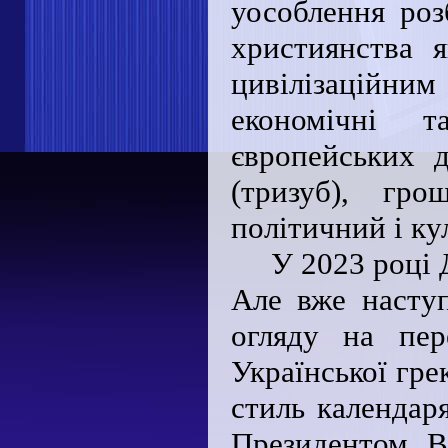
уособлення роз
християнства я
цивілізаційним
економічні 
європейських 
(тризуб), гр
політичний і ку
У 2023 році 
Але вже наступ
огляду на пер
Української гре
стиль календаря
Президентом, В