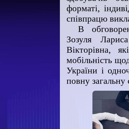
форматі, індив
співпрацю викла
В обговорен
Зозуля Ларис
Вікторівна, я
мобільність щод
України і одно
повну загальну 