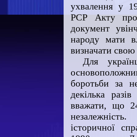
ухвалення у 1
РСР Акту прог
документ увінч
народу мати в
визначати свою
Для україн
основоположн
боротьби за н
декілька разів
вважати, що 2
незалежніст
історичної сп