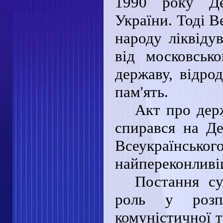
1990 року Де
України. Тоді 
народу ліквіду
від московськ
державу, відро
пам'ять.
Акт про дер
спирався на Де
Всеукраїнськог
найпереконливі
Постання су
роль у розп
комуністичної т