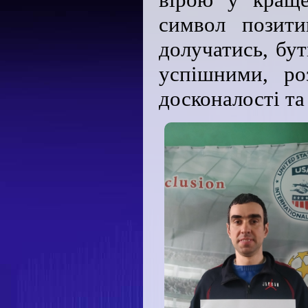
символ позити
долучатись, бу
успішними, ро
досконалості та