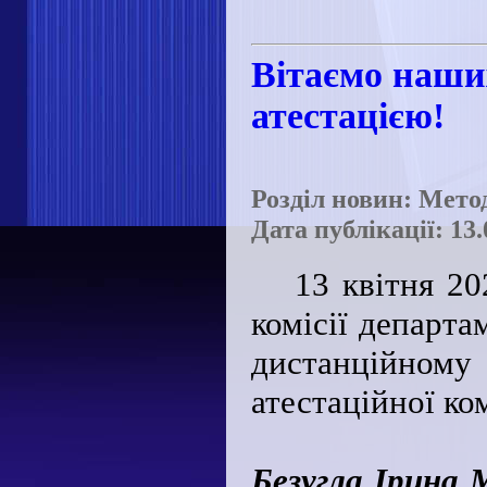
Вітаємо наши
атестацією!
Розділ новин: Мето
Дата публікації: 13.
13 квітня 20
комісії департа
дистанційном
атестаційної ко
Безугла Ірина 