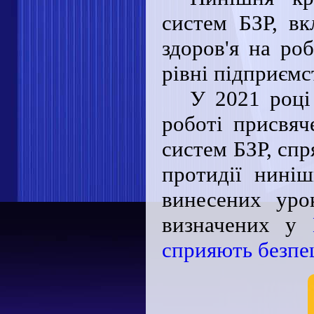
систем БЗР, в
здоров'я на роб
рівні підприємс
У 2021 році
роботі присвяч
систем БЗР, спр
протидії нині
винесених уро
визначених у
сприяють безпец