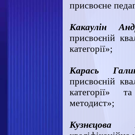
присвоєне педаг
Какаулін Анд
присвоєній квал
категорії»;
Карась Гали
присвоєній квал
категорії» т
методист»;
Кузнєцова 