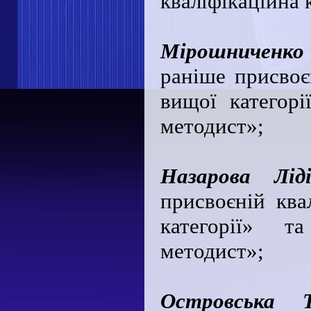
кваліфікаційна к
Мірошниченк
раніше присвоєн
вищої категорі
методист»;
Назарова Лід
присвоєній квал
категорії» т
методист»;
Островська Т