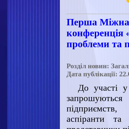
Перша Міжна
конференція «
проблеми та 
Розділ новин: Зага
Дата публікації: 22.
До участі 
запрошуються
підприємств,
аспіранти та 