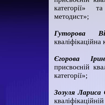
категорії» т
методист»;
Гуторова Ві
кваліфікаційна к
Єгорова Іри
присвоєній квал
категорії»;
Зозуля Лариса 
кваліфікаційній