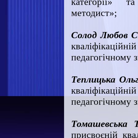
категорії» т
методист»;
Солод Любов С
кваліфікаційній
педагогічному 
Теплицька Оль
кваліфікаційній
педагогічному 
Томашевська 
присвоєній квал