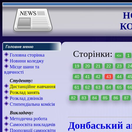
Н
К
Головне меню
Сторінки:
Головна сторінка
<=
1
Новини коледжу
19
20
21
22
23
2
Місце шани та
вдячності
40
41
42
43
44
4
Студенту:
Дистанційне навчання
61
62
63
64
65
6
Розклад занять
82
83
84
85
86
87
Розклад дзвінків
Стипендіальна комісія
Викладачу:
Методична робота
Донбаський а
Самоосвіта викладачів
Пропозиції самоосвіти