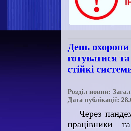
День охорони 
готуватися та
стійкі систем
Розділ новин: Зага
Дата публікації: 28.
Через панде
працівники т