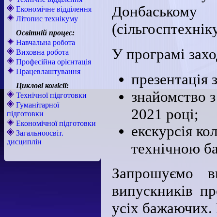
Донбаськом
Економічне відділення
Літопис технікуму
(сільгосптехнік
Освітній процес:
Навчальна робота
У програмі захо
Виховна робота
Професійна орієнтація
Працевлаштування
презентація 
Циклові комісії:
знайомство з
Технічної підготовки
Гуманітарної
2021 році;
підготовки
Економічної підготовки
екскурсія ко
Загальноосвіт.
дисциплін
технічною ба
Запрошуємо ви
випускників про
усіх бажаючих. 