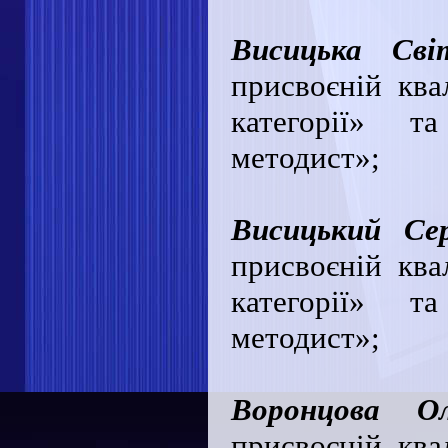
Висицька Сві
присвоєній квал
категорії» т
методист»;
Висицький Сер
присвоєній квал
категорії» т
методист»;
Воронцова О
присвоєній квал