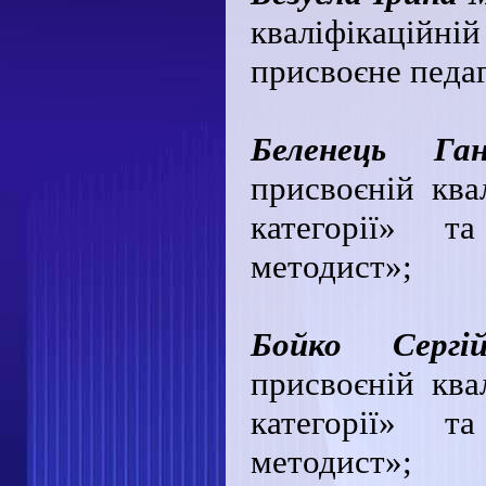
кваліфікаційній
присвоєне педаг
Беленець Га
присвоєній квал
категорії» т
методист»;
Бойко Сергі
присвоєній квал
категорії» т
методист»;