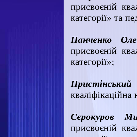
присвоєній квал
категорії» та п
Панченко Оле
присвоєній квал
категорії»;
Пристінський
кваліфікаційна к
Сєрокуров Ми
присвоєній квал