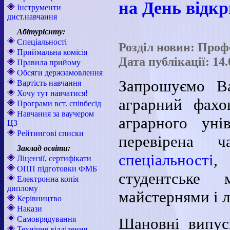
на День відк
Інструменти
дист.навчання
Абітурієнту:
Спеціальності
Розділ новин: Проф
Приймальна комісія
Дата публікації: 14.
Правила прийому
Обсяги держзамовлення
Запрошуємо В
Вартість навчання
Хочу тут навчатися!
аграрний фахо
Програми вст. співбесід
Навчання за ваучером
аграрного уні
ЦЗ
Рейтингові списки
перевірена ч
Заклад освіти:
спеціальності
,
Ліцензії, сертифікати
ОПП підготовки ФМБ
студентське 
Електронна копія
диплому
майстернями і л
Керівництво
Накази
Самоврядування
Шановні випу
Технічне відділення