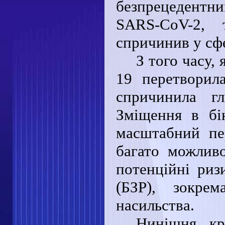
безпрецедентн
SARS-CoV-2, 
спричинив у сфе
З того часу,
19 перетворил
спричинила г
Зміщення в бі
масштабний пе
багато можливо
потенційні риз
(БЗР), зокре
насильства.
Нинішня кр