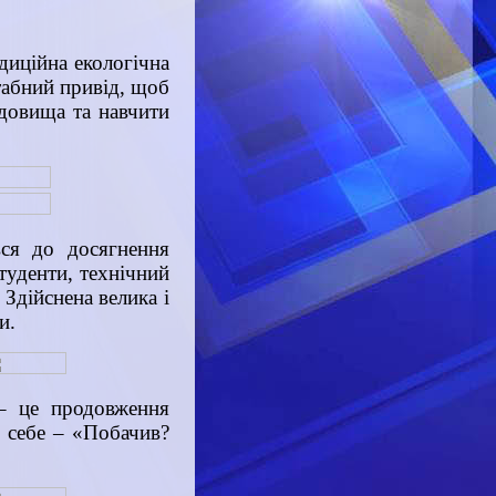
диційна екологічна
табний привід, щоб
довища та навчити
ся до досягнення
студенти, технічний
Здійснена велика і
и.
– це продовження
з себе – «Побачив?