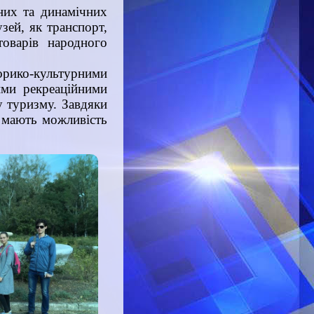
них та динамічних
зей, як транспорт,
 товарів народного
орико-культурними
ими рекреаційними
у туризму. Завдяки
и мають можливість