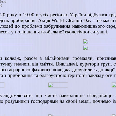
бота
20
20 року о 10.00 в усіх регіонах України відбулася тра
й день прибирання. Акція World Cleanup Day – це масш
 людей до проблеми забруднення навколишнього сере
есок у поліпшення глобальної екологічної ситуації.
ш коледж, разом з мільйонами громадян, приєднав
тунку планети від сміття. Викладачі, куратори груп, 
ого аграрного фахового коледжу долучились до акції. 
а з прибирання та благоустрою території закладу освіт
усвідомлювати, що чисте навколишнє середовище 
о розумними господарями на своїй землі, почнемо і