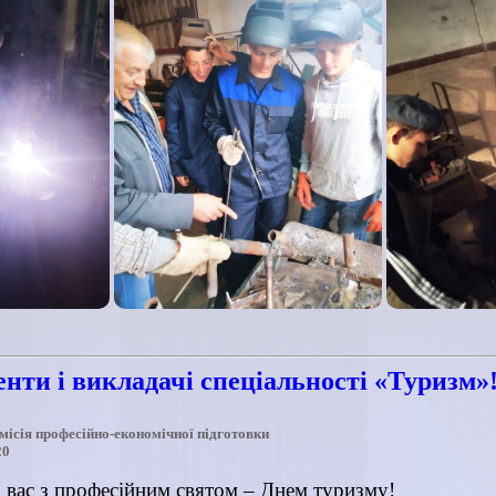
нти і викладачі спеціальності «Туризм»
місія професійно-економічної підготовки
20
 вас з професійним святом – Днем туризму!