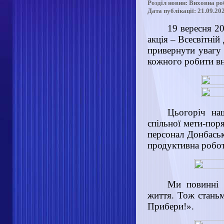
Розділ новин: Виховна ро
Дата публікації: 21.09.20
19 вересня 20
акція – Всесвітні
привернути увагу
кожного робити вн
Цьогоріч на
спільної мети-поря
персонал Донбаськ
продуктивна робот
Ми повинні 
життя. Тож станьм
Прибери!».