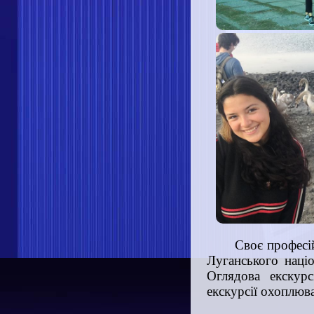
Своє професі
Луганського націо
Оглядова екскурс
екскурсії охоплюва