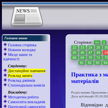
Головне меню
Сторінки:
<=
1
Головна сторінка
22
23
24
25
2
Новини коледжу
45
46
47
48
4
Місце шани та
68
69
70
71
7
вдячності
91
92
93
94
Студенту:
Дистанційне навчання
Практика з ма
Розклад занять
матеріалів
Розклад дзвінків
Стипендіальна комісія
Викладачу:
Розділ новин: Практичне
Дата публікації: 05.10.20
Методична робота
Самоосвіта викладачів
Відповідно д
Пропозиції самоосвіти