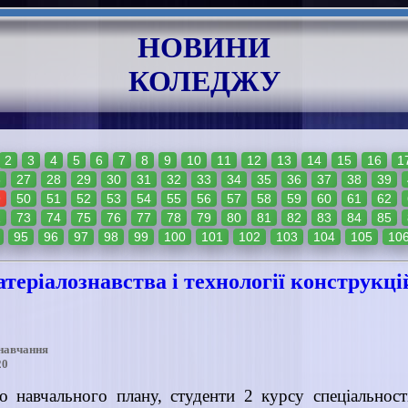
НОВИНИ
КОЛЕДЖУ
2
3
4
5
6
7
8
9
10
11
12
13
14
15
16
1
6
27
28
29
30
31
32
33
34
35
36
37
38
39
9
50
51
52
53
54
55
56
57
58
59
60
61
62
2
73
74
75
76
77
78
79
80
81
82
83
84
85
95
96
97
98
99
100
101
102
103
104
105
10
теріалознавства і технології конструкц
 навчання
20
о навчального плану, студенти 2 курсу спеціальност