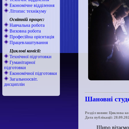
Економічне відділення
Літопис технікуму
Освітній процес:
Навчальна робота
Виховна робота
Професійна орієнтація
Працевлаштування
Циклові комісії:
Технічної підготовки
Гуманітарної
підготовки
Економічної підготовки
Загальноосвіт.
дисциплін
Шановні студе
Розділ новин: Циклова ко
Дата публікації: 28.09.20
Щиро вітаємо