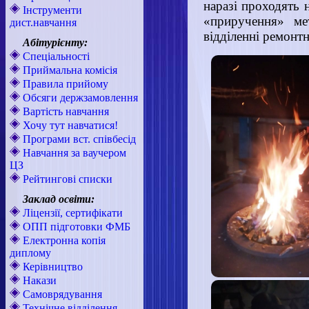
наразі проходять 
Інструменти
«приручення» ме
дист.навчання
відділенні ремонт
Абітурієнту:
Спеціальності
Приймальна комісія
Правила прийому
Обсяги держзамовлення
Вартість навчання
Хочу тут навчатися!
Програми вст. співбесід
Навчання за ваучером
ЦЗ
Рейтингові списки
Заклад освіти:
Ліцензії, сертифікати
ОПП підготовки ФМБ
Електронна копія
диплому
Керівництво
Накази
Самоврядування
Технічне відділення