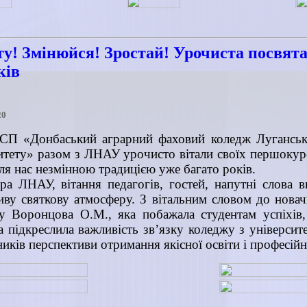
ту! Змінюйся! Зростай! Урочиста посвята
ків
20
СП «Донбаський аграрний фаховий коледж Луганськ
итету» разом з ЛНАУ урочисто вітали своїх першокур
для нас незмінною традицією уже багато років.
ра ЛНАУ, вітання педагогів, гостей, напутні слова в
ву святкову атмосферу. З вітальним словом до новачк
у Воронцова О.М., яка побажала студентам успіхів, 
та підкреслила важливість зв’язку коледжу з університ
иків перспективи отримання якісної освіти і професійн