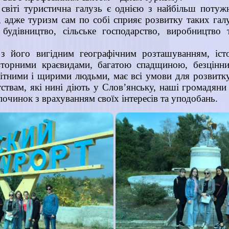
світі туристична галузь є однією з найбільш потуж
, адже туризм сам по собі сприяє розвитку таких галу
, будівництво, сільське господарство, виробництво
з його вигідним географічним розташуванням, іст
вторними краєвидами, багатою спадщиною, безцінн
ітними і щирими людьми, має всі умови для розвитк
ствам, які нині діють у Слов’янську, наші громадян
починок з врахуванням своїх інтересів та уподобань.