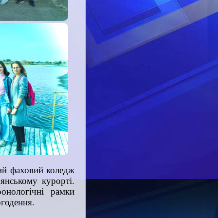
ий фаховий коледж
’янському курорті.
ронологічні рамки
огодення.