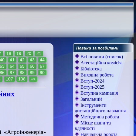
Новини за розділами
7
18
19
20
21
Всі новини (список)
40
41
42
43
44
Атестаційна комісія
63
64
65
66
67
Бібліотека
86
87
88
89
90
Виховна робота
6
107
108
=>
Вступ-2024
Вступ-2025
ійних
Вступна кампанія
Загальний
Інструменти
дистанційного навчання
Методична робота
Місце шани та
вдячності
і «Агроінженерія»
Навчальна робота