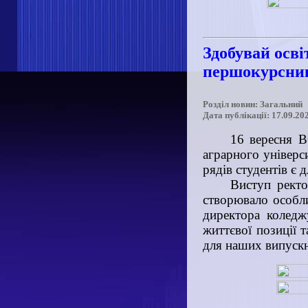
Здобувай осві
першокурсни
Розділ новин: Загальний
Дата публікації: 17.09.20
16 вересня В
аграрного універс
рядів студентів є 
Виступ ректо
створювало особли
директора коледж
життєвої позиції 
для наших випускн