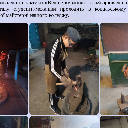
навчальні практики «Вільне кування» та «Зварювальна 
талу студенти-механіки проходять в ковальському
ної майстерні нашого коледжу.