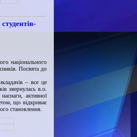
 студентів-
ого національного
сників. Посвята до
икладачів – все це
ів звернулась в.о.
наснаги, активної
етом, що відкриває
ого становлення.