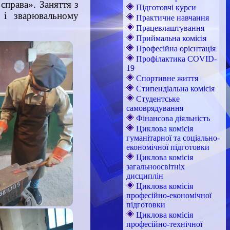
справа». Заняття з
Підготовчі курси
 і зварювальному
Практичне навчання
Працевлаштування
Приймальна комісія
Професійна орієнтація
Профілактика COVID-
19
Спортивне життя
Стипендіальна комісія
Студентське
самоврядування
Фінансова діяльність
Циклова комісія
гуманітарної та соціально-
економічної підготовки
Циклова комісія
загальноосвітніх
дисциплін
Циклова комісія
професійно-економічної
підготовки
Циклова комісія
професійно-технічної