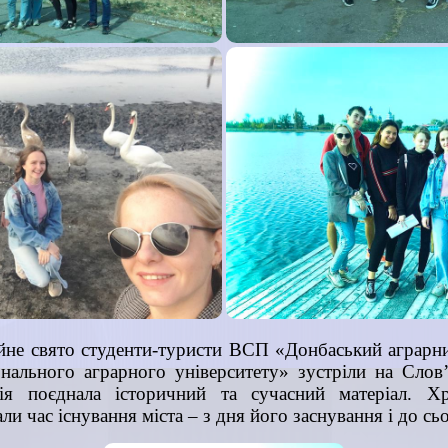
йне свято студенти-туристи ВСП «Донбаський аграрн
нального аграрного університету» зустріли на Слов
ія поєднала історичний та сучасний матеріал. Х
ли час існування міста – з дня його заснування і до сь