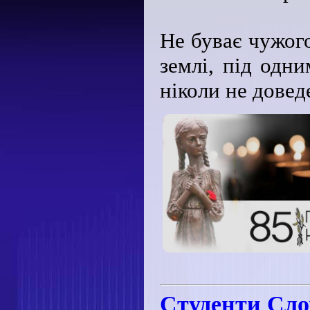
Не буває чужого
землі, під одн
ніколи не довед
Студенти Сло