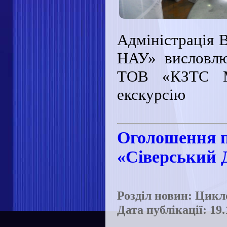
Адміністрація 
НАУ» висловлю
ТОВ «КЗТС М
екскурсію
Оголошення п
«Сіверський 
Розділ новин: Цикл
Дата публікації: 19.