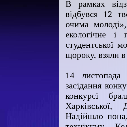
В рамках відз
відбувся 12 т
очима молоді»
екологічне і 
студентської м
щороку, взяли в
14 листопада 
засідання конку
конкурсі бра
Харківської, 
Надійшло пона
технікуму Ко