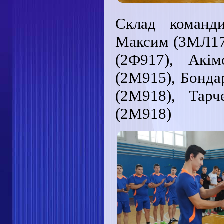
Склад команд
Максим (3МЛ17)
(2Ф917), Акі
(2М915), Бонд
(2М918), Тар
(2М918)