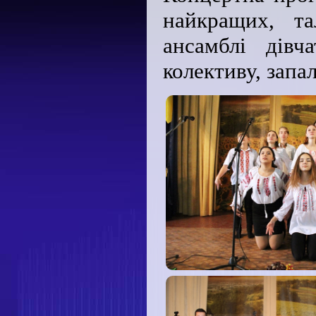
найкращих, та
ансамблі дівч
колективу, запа