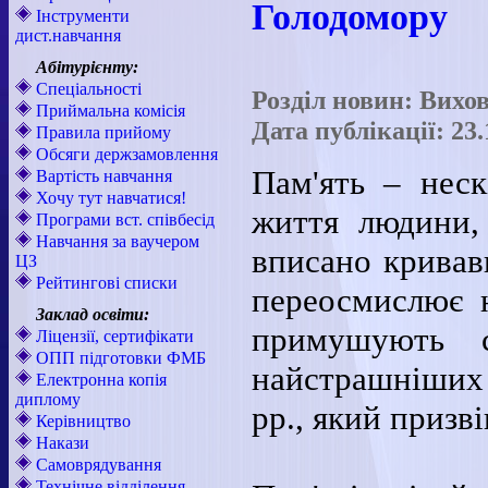
Голодомору
Інструменти
дист.навчання
Абітурієнту:
Спеціальності
Розділ новин: Вихо
Приймальна комісія
Дата публікації: 23.
Правила прийому
Обсяги держзамовлення
Пам'ять – неск
Вартість навчання
Хочу тут навчатися!
життя людини,
Програми вст. співбесід
Навчання за ваучером
вписано кривав
ЦЗ
Рейтингові списки
переосмислює н
Заклад освіти:
примушують с
Ліцензії, сертифікати
ОПП підготовки ФМБ
найстрашніших 
Електронна копія
диплому
рр., який призв
Керівництво
Накази
Самоврядування
Технічне відділення