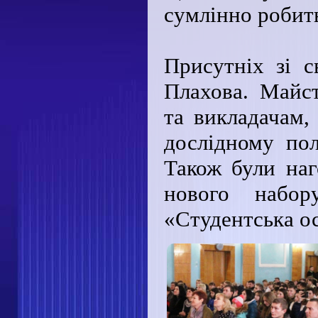
сумлінно робить
Присутніх зі с
Плахова. Майс
та викладачам,
дослідному пол
Також були на
нового набор
«Студентська о