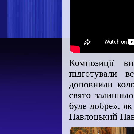
Композиції ви
підготували в
доповнили коло
свято залишило
буде добре», як
Павлоцький Па