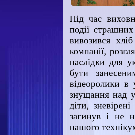
Під час вихов
події страшних
вивозився хліб
компанії, розгл
наслідки для у
бути занесени
відеоролики в 
знущання над у
діти, зневірені
загинув і не 
нашого техніку