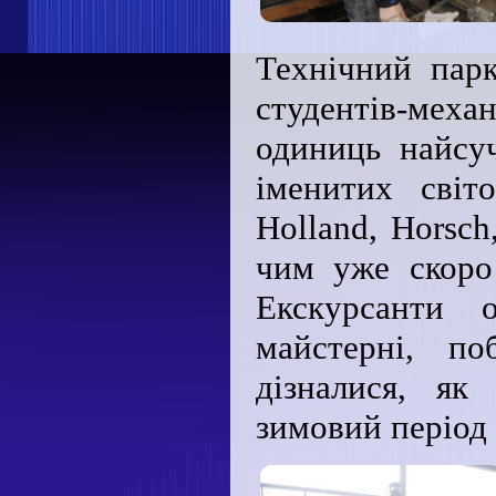
Технічний пар
студентів-мех
одиниць найсуч
іменитих світ
Holland, Horsсh
чим уже скоро
Екскурсанти 
майстерні, по
дізналися, як
зимовий період