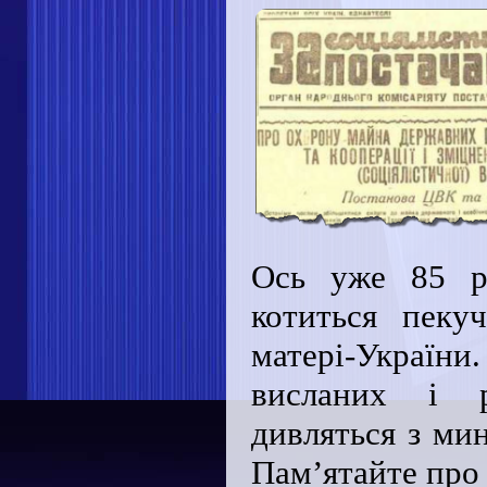
Ось уже 85 ро
котиться пеку
матері-України
висланих і р
дивляться з ми
Пам’ятайте про 