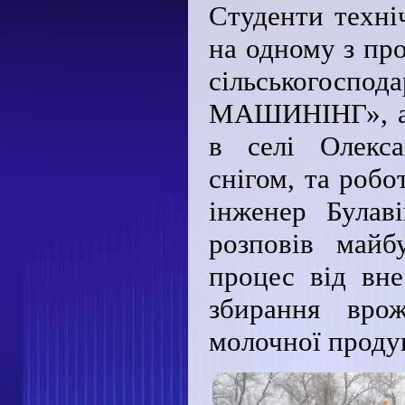
Студенти техні
на одному з пр
сільськогосп
МАШИНІНГ», а с
в селі Олекса
снігом, та робо
інженер Булав
розповів майб
процес від вн
збирання врож
молочної проду