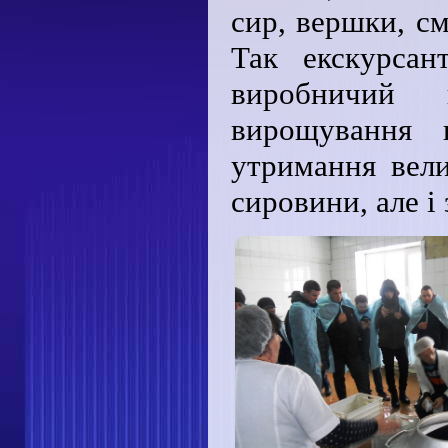
сир, вершки, см
Так екскурсан
виробничи
вирощування к
утримання вели
сировини, але і