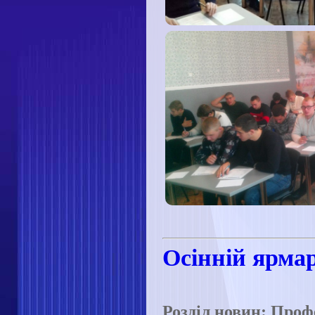
Осінній ярма
Розділ новин: Проф