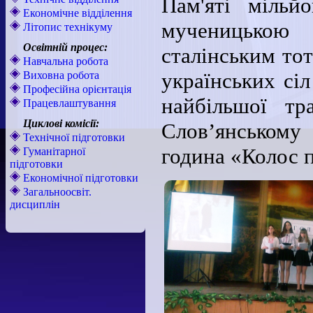
Пам'яті мільй
Економічне відділення
мученицькою
Літопис технікуму
Освітній процес:
сталінським тот
Навчальна робота
українських сіл
Виховна робота
Професійна орієнтація
найбільшої тр
Працевлаштування
Циклові комісії:
Слов’янському
Технічної підготовки
година «Колос 
Гуманітарної
підготовки
Економічної підготовки
Загальноосвіт.
дисциплін