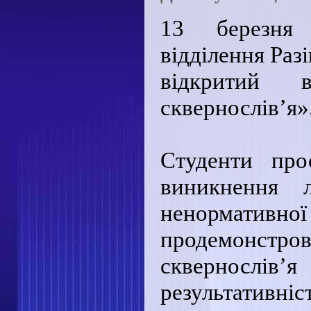
13 березня 
відділення Раз
відкритий 
сквернослів’я»
Студенти про
виникнення л
ненормативн
продемонстро
сквернослів’
результативніс