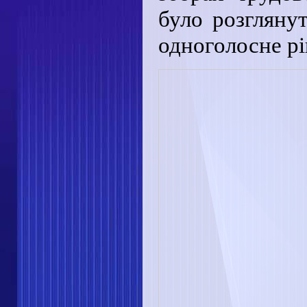
було розгляну
одноголосне р