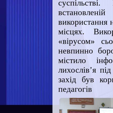
суспільстві
встановлені
використання 
місцях. Вико
«вірусом» сь
невпинно боро
містило інф
лихослів’я під
захід був кор
педагогів