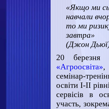
«Якщо ми сь
навчали вчо
то ми ризик
завтра»
(Джон Дьюї
20 березн
«Агроосвіта»
,
семінар-трен
освіти І-ІІ рі
сервісів в о
участь, зокрем