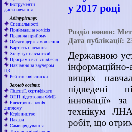
Інструменти
у 2017 році
дист.навчання
Абітурієнту:
Спеціальності
Приймальна комісія
Розділ новин: Ме
Правила прийому
Дата публікації: 2
Обсяги держзамовлення
Вартість навчання
Державною ус
Хочу тут навчатися!
Програми вст. співбесід
інформаційно-а
Навчання за ваучером
ЦЗ
вищих навчал
Рейтингові списки
Заклад освіти:
підведені п
Ліцензії, сертифікати
ОПП підготовки ФМБ
інновації» з
Електронна копія
диплому
технікум ЛНА
Керівництво
робіт, що отри
Накази
Самоврядування
Технічне відділення