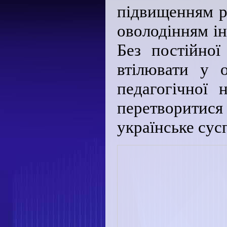
підвищенням рі
оволодінням і
Без постійної
втілювати у о
педагогічної
перетворитися 
українське сус