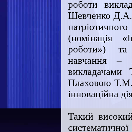
роботи виклад
Шевченко Д.А. 
патріотичног
(номінація «
роботи») та 
навчання – в
викладачами 
Плаховою Т.М. 
інноваційна ді
Такий високий
систематичної