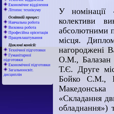
Економічне відділення
У номінації 
Літопис технікуму
Освітній процес:
колективи ви
Навчальна робота
Виховна робота
абсолютними п
Професійна орієнтація
Працевлаштування
місця. Дипло
Циклові комісії:
нагороджені В
Технічної підготовки
Гуманітарної
О.М., Балазан
підготовки
Економічної підготовки
Т.Є. Друге мі
Загальноосвіт.
дисциплін
Бойко С.М., 
Македонська 
«Складання дв
обладнання») т