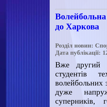
Волейбольна 
до Харкова
Розділ новин: Сп
Дата публікації: 1
Вже другий р
студентів т
волейбольних з
дуже напру
суперників, 