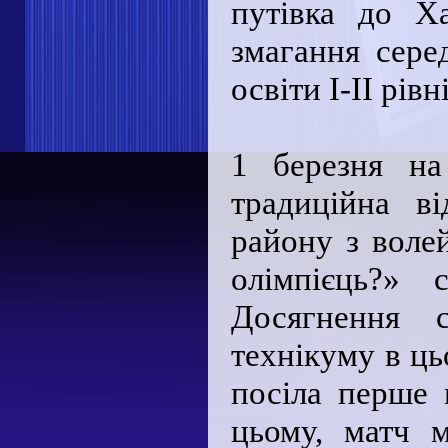
путівка до Х
змагання сере
освіти I-II рівн
1 березня на
традиційна ві
району з воле
олімпієць?» 
Досягнення с
технікуму в ць
посіла перше 
цьому, матч 