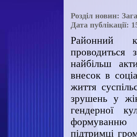
Розділ новин: Заг
Дата публікації: 1
Районний к
проводиться 
найбільш акт
внесок в соціа
життя суспіль
зрушень у жі
гендерної ку
формуванню с
підтримці гром