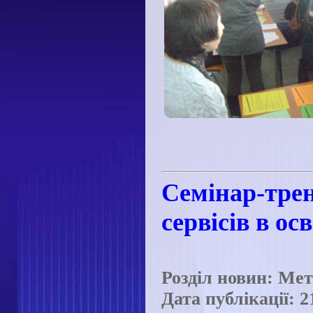
Семінар-трен
сервісів в ос
Розділ новин: Ме
Дата публікації: 2