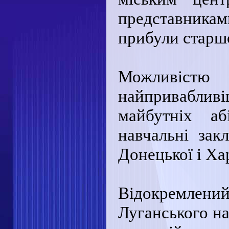
представника
прибули старшо
Можливістю
найприваблив
майбутніх аб
навчальні зак
Донецької і Ха
Відокремлений
Луганського на