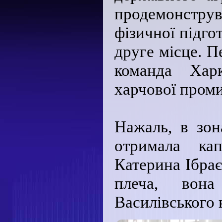
продемонстру
фізичної підго
друге місце. П
команда Харк
харчової проми
Нажаль, в зон
отримала ка
Катерина Ібрає
плеча, вон
Василівського