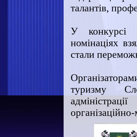
талантів, проф
У конкурсі 
номінаціях вз
стали перемож
Організатора
туризму Сло
адміністраці
організаційно