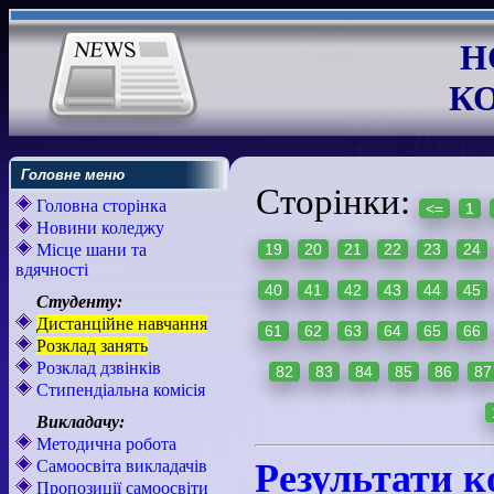
Н
К
Головне меню
Сторінки:
Головна сторінка
<=
1
Новини коледжу
Місце шани та
19
20
21
22
23
24
вдячності
40
41
42
43
44
45
Студенту:
Дистанційне навчання
61
62
63
64
65
66
Розклад занять
Розклад дзвінків
82
83
84
85
86
87
Стипендіальна комісія
Викладачу:
Методична робота
Самоосвіта викладачів
Результати к
Пропозиції самоосвіти