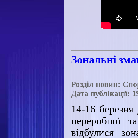
Зональні зма
Розділ новин: Сп
Дата публікації: 1
14-16 березня 
переробної т
відбулися зо