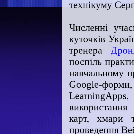
технікуму Серг
Численні учас
куточків Украї
тренера
Дрон
поспіль практ
навчальному пр
Google-форм
LearningApps,
використання
карт, хмари 
проведення Веб