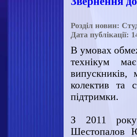
Звернення д
Розділ новин: Ст
Дата публікації: 1
В умовах обме
технікум ма
випускників, 
колектив та 
підтримки.
З 2011 рок
Шестопалов Ю