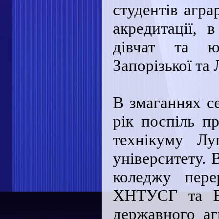
студентів агра
акредитації, 
дівчат та юн
Запорізької та 
В змаганнях с
рік поспіль п
технікуму Лу
університету. 
коледжу пере
ХНТУСГ та Ва
державного аг