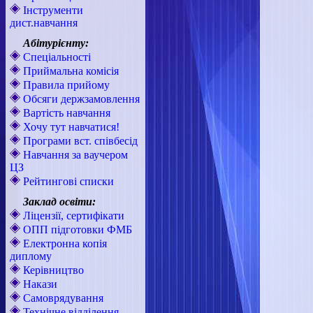
Інструменти
дист.навчання
Абітурієнту:
Спеціальності
Приймальна комісія
Правила прийому
Обсяги держзамовлення
Вартість навчання
Хочу тут навчатися!
Програми вст. співбесід
Навчання за ваучером
ЦЗ
Рейтингові списки
Заклад освіти:
Ліцензії, сертифікати
ОПП підготовки ФМБ
Електронна копія
диплому
Керівництво
Накази
Самоврядування
Технічне відділення