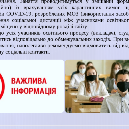
чання. Заняття проводитимуться у змішаній форм
ційно) із врахуванням усіх карантинних вимог 
и COVID-19, розроблених МОЗ (використання засобі
чення соціальної дистанції між учасниками освітньо
міщено у відповідному розділі сайту.
о усіх учасників освітнього процесу (викладачі, студе
тись відповідально до обмежувальних заходів. При в
вання, наполегливо рекомендуємо відмовитись від ві
му соціальні контакти.