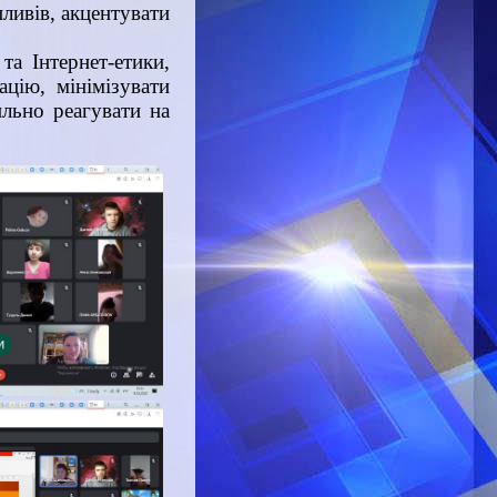
пливів, акцентувати
а Інтернет-етики,
цію, мінімізувати
ильно реагувати на