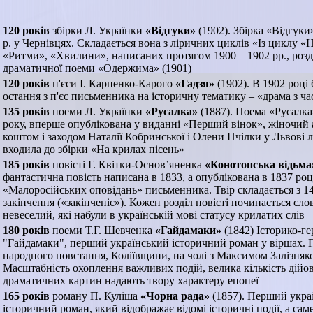
120 років
збірки Л. Українки
«Відгуки»
(1902). Збірка «Відгук
р. у Чернівцях. Складається вона з ліричних циклів «Із циклу «
«Ритми», «Хвилини», написаних протягом 1900 – 1902 рр., розд
драматичної поеми «Одержима» (1901)
120 років
п'єси І. Карпенко-Карого
«Гадзя»
(1902). В 1902 році
остання з п'єс письменника на історичну тематику – «драма з ча
135 років
поеми Л. Українки
«Русалка»
(1887). Поема «Русалка
року, вперше опублікована у виданні «Перший вінок», жіночий
коштом і заходом Наталії Кобринської і Олени Пчілки у Львові 
входила до збірки «На крилах пісень»
185 років
повісті Г. Квітки-Основ’яненка
«Конотопська відьма
фантастична повість написана в 1833, а опублікована в 1837 році
«Малоросійських оповідань» письменника. Твір складається з 14 
закінчення («закінченіє»). Кожен розділ повісті починається сл
невеселий, які набули в українській мові статусу крилатих слів
180 років
поеми Т.Г. Шевченка
«Гайдамаки»
(1842) Історико-ге
"Гайдамаки", перший український історичний роман у віршах. 
народного повстання, Коліївщини, на чолі з Максимом Залізняк
Масштабність охоплення важливих подій, велика кількість дійов
драматичних картин надають твору характеру епопеї
165 років
роману П. Куліша
«Чорна рада»
(1857). Перший укр
історичний роман, який відображає відомі історичні події, а са