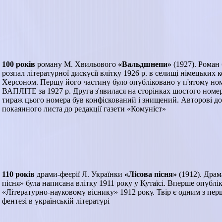
100 років
роману М. Хвильового
«Вальдшнепи»
(1927). Роман
розпал літературної дискусії влітку 1926 р. в селищі німецьких к
Херсоном. Першу його частину було опубліковано у п'ятому но
ВАПЛІТЕ за 1927 р. Друга з'явилася на сторінках шостого номер
тираж цього номера був конфіскований і знищений. Авторові д
покаянного листа до редакції газети «Комуніст»
110 років
драми-феєрії Л. Українки
«Лісова пісня»
(1912). Драм
пісня» була написана влітку 1911 року у Кутаїсі. Вперше опублі
«Літературно-науковому віснику» 1912 року. Твір є одним з пер
фентезі в українській літературі