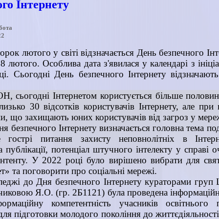
го Інтернету
бота
22
орок лютого у світі відзначається День безпечного Інт
8 лютого. Особлива дата з'явилася у календарі з ініц
оці. Сьогодні День безпечного Інтернету відзначают
Н, сьогодні Інтернетом користується більше половин
лизько 30 відсотків користувачів Інтернету, але при
они, що захищають юних користувачів від загроз у мере
я безпечного Інтернету визначається головна тема под
 гострі питання захисту неповнолітніх в Інтерн
за публікації, потенціал штучного інтелекту у справі 
нтенту. У 2022 році було вирішено вибрати для свя
т» та поговорити про соціальні мережі.
еджі до Дня безпечного Інтернету кураторами груп
чиковою Я.О. (гр. 2Б1121) була проведена інформаційна
ормаційну компетентність учасників освітнього п
для підготовки молодого покоління до життєдіяльност