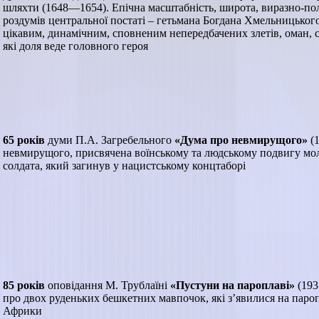
шляхти (1648—1654). Епічна масштабність, широта, виразно-по
роздумів центральної постаті – гетьмана Богдана Хмельницьког
цікавим, динамічним, сповненим непередбачених злетів, оман, 
які доля веде головного героя
65 років
думи П.А. Загребельного
«Дума про невмирущого»
(1
невмирущого, присвячена воїнському та людському подвигу мо
солдата, який загинув у нацистському концтаборі
85 років
оповідання М. Трублаїні
«Пустуни на пароплаві»
(193
про двох руденьких бешкетних мавпочок, які з’явилися на паропл
Африки