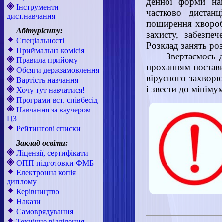
денної форми нав
Інструменти
частково дистан
дист.навчання
поширення хвороб
Абітурієнту:
захисту, забезпе
Спеціальності
Розклад занять роз
Приймальна комісія
Звертаємось д
Правила прийому
проханням постави
Обсяги держзамовлення
вірусного захворю
Вартість навчання
і звести до мініму
Хочу тут навчатися!
Програми вст. співбесід
Навчання за ваучером
ЦЗ
Рейтингові списки
Заклад освіти:
Ліцензії, сертифікати
ОПП підготовки ФМБ
Електронна копія
диплому
Керівництво
Накази
Самоврядування
Технічне відділення