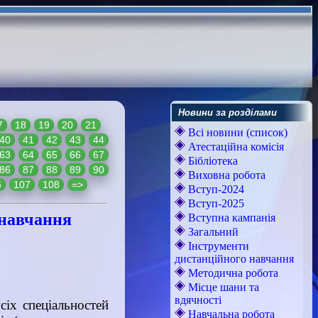
Новини за розділами
7
18
19
20
21
Всі новини (список)
40
41
42
43
44
Атестаційна комісія
63
64
65
66
67
Бібліотека
86
87
88
89
90
Виховна робота
6
107
108
=>
Вступ-2024
Вступ-2025
 навчання
Вступна кампанія
Загальний
Інструменти
дистанційного навчання
Методична робота
Місце шани та
вдячності
сіх спеціальностей
Навчальна робота