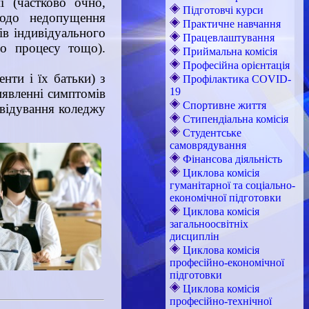
і (частково очно,
Підготовчі курси
щодо недопущення
Практичне навчання
в індивідуального
Працевлаштування
го процесу тощо).
Приймальна комісія
Професійна орієнтація
нти і їх батьки) з
Профілактика COVID-
19
иявленні симптомів
Спортивне життя
двідування коледжу
Стипендіальна комісія
Студентське
самоврядування
Фінансова діяльність
Циклова комісія
гуманітарної та соціально-
економічної підготовки
Циклова комісія
загальноосвітніх
дисциплін
Циклова комісія
професійно-економічної
підготовки
Циклова комісія
професійно-технічної