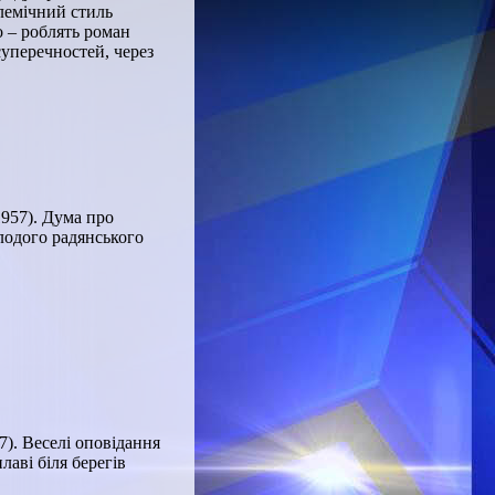
лемічний стиль
о – роблять роман
суперечностей, через
957). Дума про
лодого радянського
7). Веселі оповідання
аві біля берегів