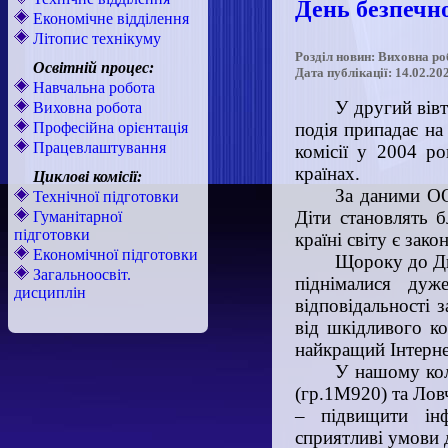
День безпечно
Економічне відділення
Літопис технікуму
Розділ новин: Виховна ро
Освітній процес:
Дата публікації: 14.02.20
Навчальна робота
У другий вівт
Виховна робота
Професійна орієнтація
подія припадає на 
Працевлаштування
комісії у 2004 р
країнах.
Циклові комісії:
За даними ОО
Технічної підготовки
Діти становлять б
Гуманітарної
підготовки
країні світу є зак
Економічної підготовки
Щороку до Дн
Загальноосвіт.
піднімалися дуже
дисциплін
відповідальності 
від шкідливого ко
найкращий Інтерне
У нашому кол
(гр.1М920) та Лов
– підвищити інф
сприятливі умови 