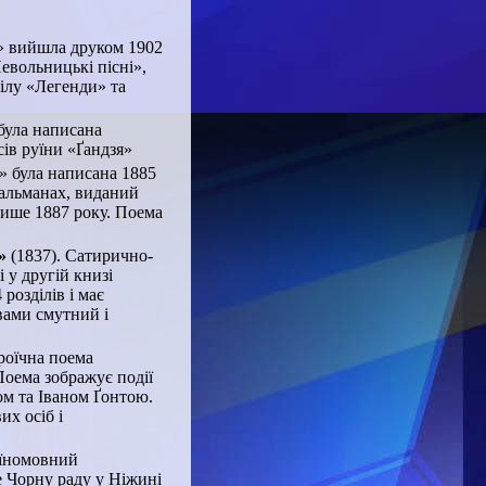
и» вийшла друком 1902
Невольницькі пісні»,
ілу «Легенди» та
 була написана
сів руїни «Ґандзя»
» була написана 1885
 альманах, виданий
лише 1887 року. Поема
»
(1837). Сатирично-
 у другій книзі
розділів і має
овами смутний і
роїчна поема
Поема зображує події
ом та Іваном Ґонтою.
их осіб і
аїномовний
ме Чорну раду у Ніжині