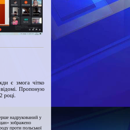
жди є змога чітко
о відомі. Пропоную
2 році.
перше надрукований у
гдан» зображено
роду проти польської