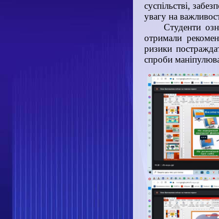
суспільстві, забез
увагу на важливост
Студенти озн
отримали рекомен
ризики постраждат
спроби маніпулюва