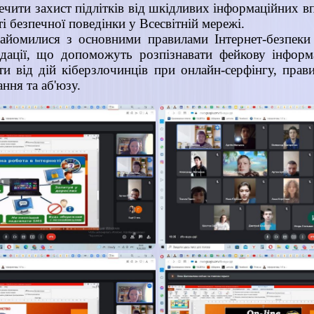
печити захист підлітків від шкідливих інформаційних в
і безпечної поведінки у Всесвітній мережі.
айомилися з основними правилами Інтернет-безпеки т
дації, що допоможуть розпізнавати фейкову інформа
и від дій кіберзлочинців при онлайн-серфінгу, прав
ння та аб'юзу.