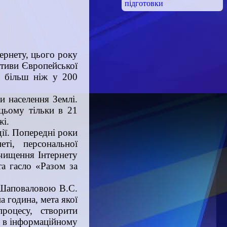
підготовки
ернету, цього року
іативи Європейської
ь більш ніж у 200
и населення Землі.
 цьому тільки в 21
жі.
ії. Попередні роки
еті, персональної
очищення Інтернету
та гасло «Разом за
 Шаповаловою В.С.
 година, мета якої
роцесу, створити
і в інформаційному