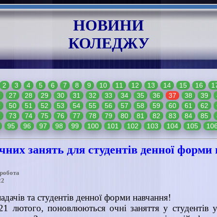
НОВИНИ
КОЛЕДЖУ
2
3
4
5
6
7
8
9
10
11
12
13
14
15
16
1
6
27
28
29
30
31
32
33
34
35
36
37
38
39
9
50
51
52
53
54
55
56
57
58
59
60
61
62
2
73
74
75
76
77
78
79
80
81
82
83
84
85
95
96
97
98
99
100
101
102
103
104
105
10
чних занять для студентів денної форми
 робота
22
адачів та студентів денної форми навчання!
 21 лютого, поновлюються очні заняття у студентів у