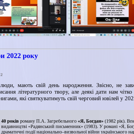
и 2022 року
22
люди, мають свій день народження. Звісно, не зав
исання літературного твору, але деякі дати нам чітк
нигами, які святкуватимуть свій черговий ювілей у 202
40 років
роману П.А. Загребельного
«Я, Богдан»
(1982 рік). В
видавництві «Радянський письменник» (1983). У романі «Я, Бо
драматичні події національно–визвольної війни українського на