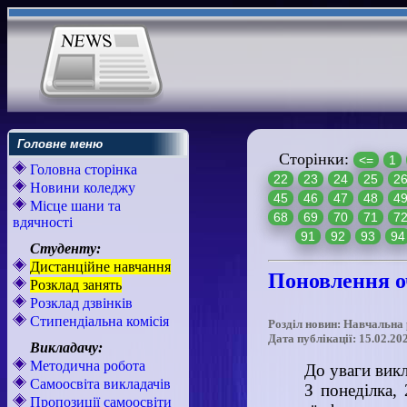
Головне меню
Сторінки:
<=
1
Головна сторінка
22
23
24
25
2
Новини коледжу
45
46
47
48
4
Місце шани та
68
69
70
71
7
вдячності
91
92
93
94
Студенту:
Дистанційне навчання
Поновлення о
Розклад занять
Розклад дзвінків
Стипендіальна комісія
Розділ новин: Навчальна
Дата публікації: 15.02.20
Викладачу:
Методична робота
До уваги викл
Самоосвіта викладачів
З понеділка,
Пропозиції самоосвіти