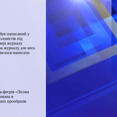
 був написаний у
олоністів під
мері журналу
а журналу, але весь
овелося написати
а-феєрія «Лісова
кована в
ших прообразів