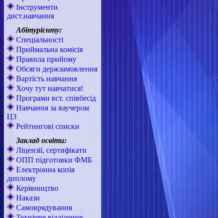
Інструменти
дист.навчання
Абітурієнту:
Спеціальності
Приймальна комісія
Правила прийому
Обсяги держзамовлення
Вартість навчання
Хочу тут навчатися!
Програми вст. співбесід
Навчання за ваучером
ЦЗ
Рейтингові списки
Заклад освіти:
Ліцензії, сертифікати
ОПП підготовки ФМБ
Електронна копія
диплому
Керівництво
Накази
Самоврядування
Технічне відділення