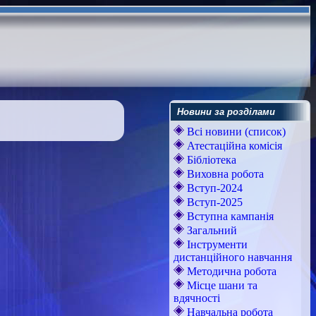
Новини за розділами
Всі новини (список)
Атестаційна комісія
Бібліотека
Виховна робота
Вступ-2024
Вступ-2025
Вступна кампанія
Загальний
Інструменти
дистанційного навчання
Методична робота
Місце шани та
вдячності
Навчальна робота