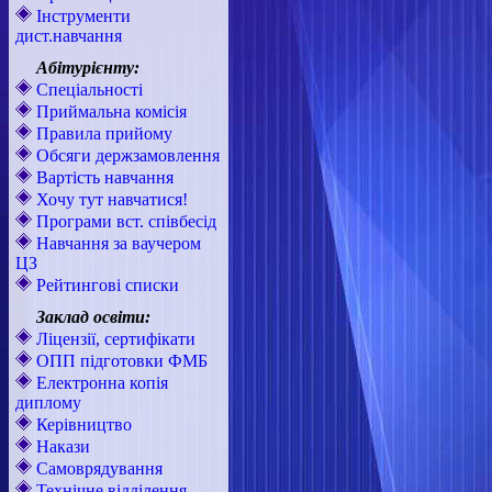
Інструменти
дист.навчання
Абітурієнту:
Спеціальності
Приймальна комісія
Правила прийому
Обсяги держзамовлення
Вартість навчання
Хочу тут навчатися!
Програми вст. співбесід
Навчання за ваучером
ЦЗ
Рейтингові списки
Заклад освіти:
Ліцензії, сертифікати
ОПП підготовки ФМБ
Електронна копія
диплому
Керівництво
Накази
Самоврядування
Технічне відділення