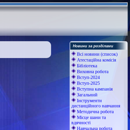
Новини за розділами
Всі новини (список)
Атестаційна комісія
Бібліотека
Виховна робота
Вступ-2024
Вступ-2025
Вступна кампанія
Загальний
Інструменти
дистанційного навчання
Методична робота
Місце шани та
вдячності
Навчальна робота